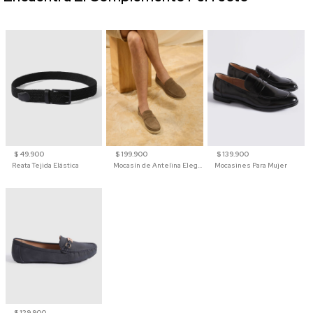
$ 49.900
$ 199.900
$ 139.900
Reata Tejida Elástica
Mocasín de Antelina Elegante con Suela de Contraste Para Hombre
Mocasines Para Mujer
$ 129.900