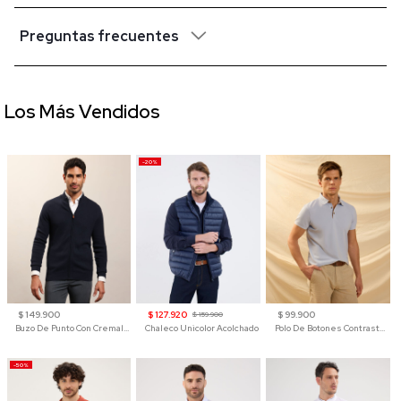
Preguntas frecuentes
Los Más Vendidos
-20%
$ 149.900
$ 127.920
$ 99.900
$ 159.900
Buzo De Punto Con Cremallera Para Hombre
Chaleco Unicolor Acolchado
Polo De Botones Contraste Para Hombre
-50%