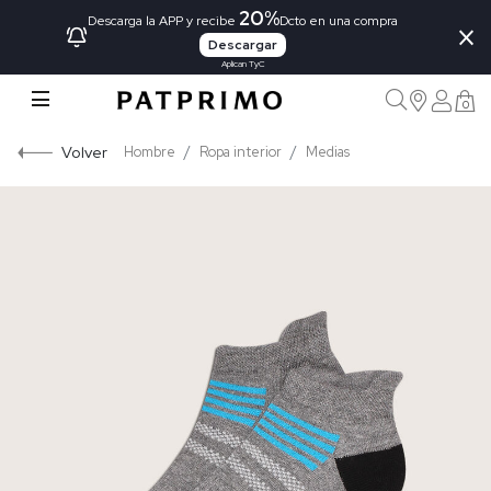
20%
×
Descarga la APP y recibe
Dcto en una compra
Descargar
Aplican TyC
0
Volver
Hombre
Ropa interior
Medias