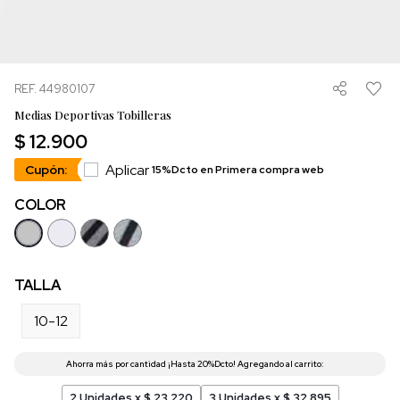
REF. 44980107
Medias Deportivas Tobilleras
$ 12.900
Aplicar
Cupón:
15%Dcto en Primera compra web
COLOR
TALLA
10-12
2 Unidades x $ 23.220
3 Unidades x $ 32.895