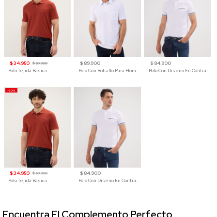
$ 34.950
$ 89.900
$ 84.900
$ 69.900
Polo Tejida Básica
Polo Con Bolsillo Para Hombre
Polo Con Diseño En Contraste
-50%
$ 34.950
$ 84.900
$ 69.900
Polo Tejida Básica
Polo Con Diseño En Contraste
Encuentra El Complemento Perfecto