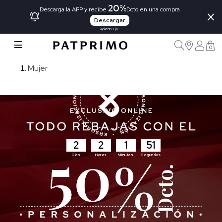
20%
×
Descarga la APP y recibe
Dcto en una compra
Descargar
Aplican TyC
0
Mujer
2
2
1
49
Días
Horas
Minutos
Segundos