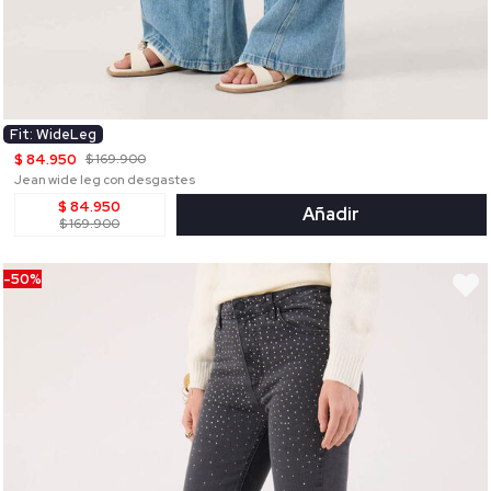
Fit: WideLeg
$ 84.950
$ 169.900
Jean wide leg con desgastes
$ 84.950
Añadir
$ 169.900
-50%