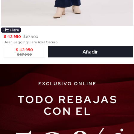
Fit: Flare
$ 43.950
$ 87.900
Jean Jegging Flare Azul Oscuro
$ 43.950
Añadir
$ 87.900