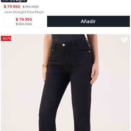
$ 79.950
$ 159.900
Jean Straight Para Mujer
$ 79.950
Añadir
$ 159.900
-50%