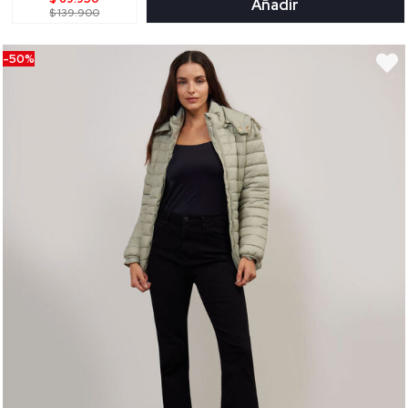
Añadir
$ 139.900
-50%