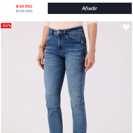
$ 69.950
Añadir
$ 139.900
-50%