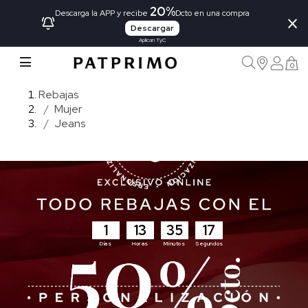
20%
×
Descarga la APP y recibe
Dcto en una compra
Descargar
Aplican TyC
0
Rebajas
Mujer
Jeans
1
13
35
15
Días
Horas
Minutos
Segundos