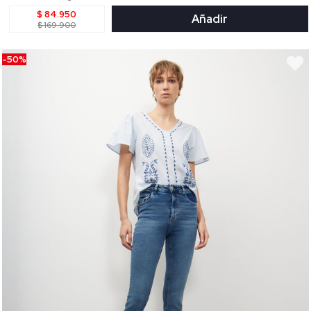
$ 84.950
Añadir
$ 169.900
-50%