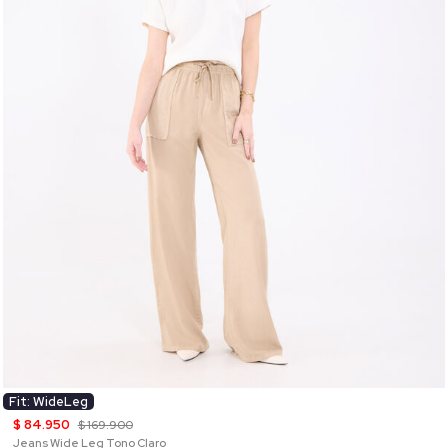
Fit: WideLeg
$ 84.950
$ 169.900
Jeans Wide Leg Tono Claro