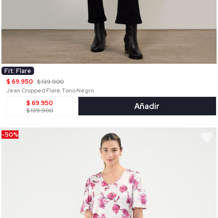
Fit: Flare
$ 69.950
$ 139.900
Jean Cropped Flare Tono Negro
$ 69.950
Añadir
$ 139.900
-50%