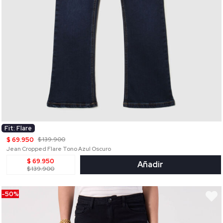
Fit: Flare
$ 69.950
$ 139.900
Jean Cropped Flare Tono Azul Oscuro
$ 69.950
Añadir
$ 139.900
-50%