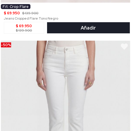
Fit: Crop Flare
$ 69.950
$ 139.900
Jeans Cropped Flare Tono Negro
$ 69.950
Añadir
$ 139.900
-50%