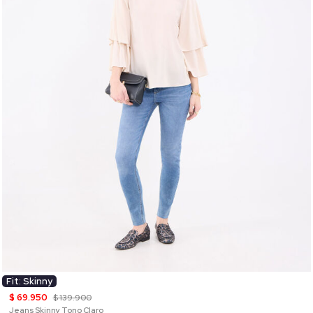
Fit: Skinny
$ 69.950
$ 139.900
Jeans Skinny Tono Claro