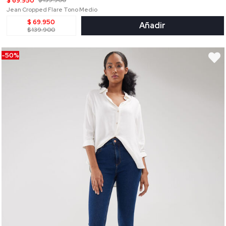
$ 69.950
$ 139.900
Jean Cropped Flare Tono Medio
$ 69.950
Añadir
$ 139.900
-50%