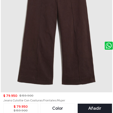
$ 79.950
$ 159.900
Jeans Culotte Con Costuras Frontales Mujer
$ 79.950
Color
Añadir
$ 159.900