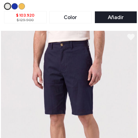
$ 103.920
Color
Añadir
$ 129.900