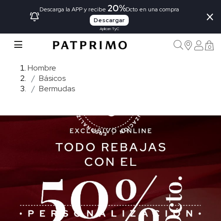
20%
×
Descarga la APP y recibe
Dcto en una compra
Descargar
Aplican TyC
0
Hombre
Básicos
Bermudas