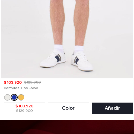
$ 103.920
$ 129.900
Bermuda Tipo Chino
$ 103.920
Color
Añadir
$ 129.900