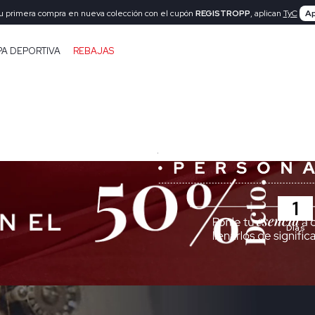
tu primera compra en nueva colección con el cupón
REGISTROPP
, aplican
TyC
Ap
PA DEPORTIVA
REBAJAS
1
Días