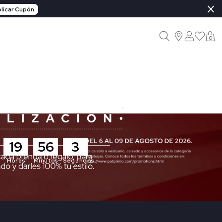
×
licar Cupón
0
19
56
1
Horas
Minutos
Segundos