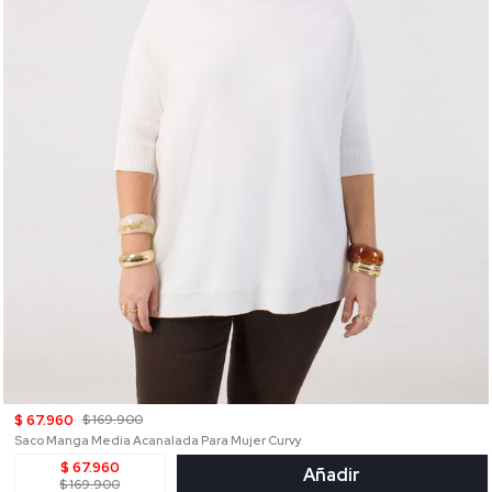
$ 67.960
$ 169.900
Saco Manga Media Acanalada Para Mujer Curvy
$ 67.960
Añadir
$ 169.900