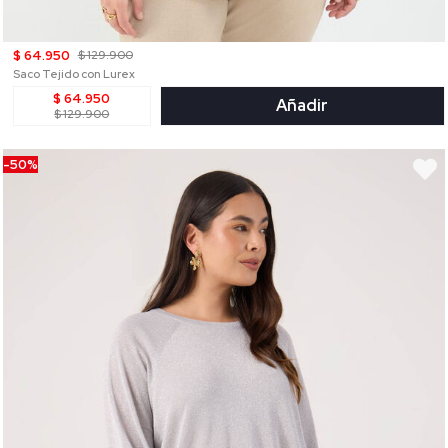
$ 64.950
$ 129.900
Saco Tejido con Lurex
$ 64.950
Añadir
$ 129.900
-50%