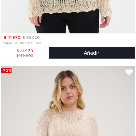
$ 41.970
$ 139.900
Saco Tejido con Lurex
$ 41.970
Añadir
$ 139.900
-70%