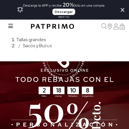
20%
×
Descarga la APP y recibe
Dcto en una compra
Descargar
Aplican TyC
0
Tallas grandes
Sacos y Buzos
2
18
10
6
Días
Horas
Minutos
Segundos