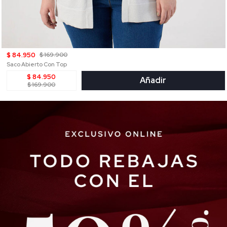
$ 84.950
$ 169.900
Saco Abierto Con Top
$ 84.950
Añadir
$ 169.900