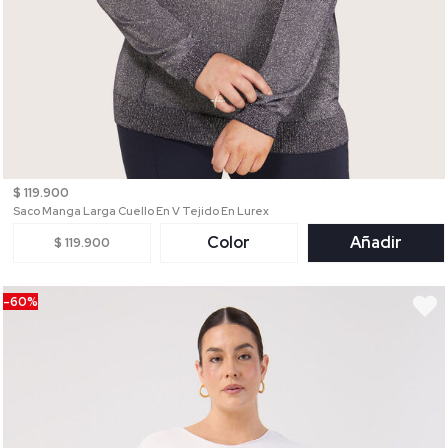
$ 119.900
Saco Manga Larga Cuello En V Tejido En Lurex
Color
Añadir
$ 119.900
-60%