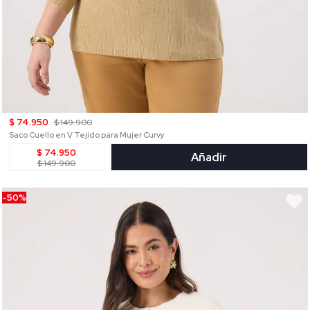
$ 74.950
$ 149.900
Saco Cuello en V Tejido para Mujer Curvy
$ 74.950
Añadir
$ 149.900
-50%