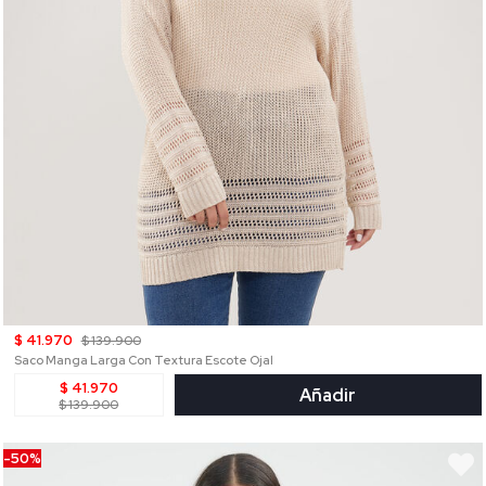
$ 41.970
$ 139.900
Saco Manga Larga Con Textura Escote Ojal
$ 41.970
Añadir
$ 139.900
-50%