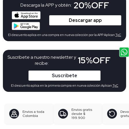
20%OFF
Descarga la APP y obtén:
Descargar app
El descuento aplica en una compra en nueva colección por la APP Aplican
TyC
Suscribete a nuestro newsletter y
15%OFF
recibe:
Suscribete
El descuento aplica en la primera compra en nueva colección Aplican
TyC
Envíos gratis
Envíos a toda
Devo
desde
$
Colombia
gratu
199.900