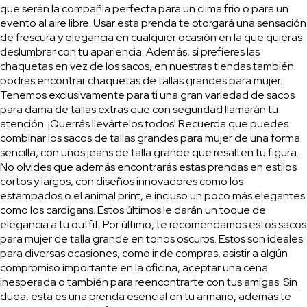
que serán la compañía perfecta para un clima frío o para un
evento al aire libre. Usar esta prenda te otorgará una sensación
de frescura y elegancia en cualquier ocasión en la que quieras
deslumbrar con tu apariencia. Además, si prefieres las
chaquetas en vez de los sacos, en nuestras tiendas también
podrás encontrar chaquetas de tallas grandes para mujer.
Tenemos exclusivamente para ti una gran variedad de sacos
para dama de tallas extras que con seguridad llamarán tu
atención. ¡Querrás llevártelos todos! Recuerda que puedes
combinar los sacos de tallas grandes para mujer de una forma
sencilla, con unos jeans de talla grande que resalten tu figura.
No olvides que además encontrarás estas prendas en estilos
cortos y largos, con diseños innovadores como los
estampados o el animal print, e incluso un poco más elegantes
como los cardigans. Estos últimos le darán un toque de
elegancia a tu outfit. Por último, te recomendamos estos sacos
para mujer de talla grande en tonos oscuros. Estos son ideales
para diversas ocasiones, como ir de compras, asistir a algún
compromiso importante en la oficina, aceptar una cena
inesperada o también para reencontrarte con tus amigas. Sin
duda, esta es una prenda esencial en tu armario, además te