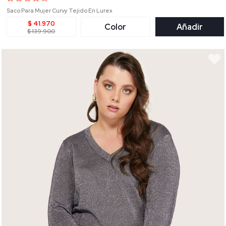
Saco Para Mujer Curvy Tejido En Lurex
$ 41.970
Color
Añadir
$ 139.900