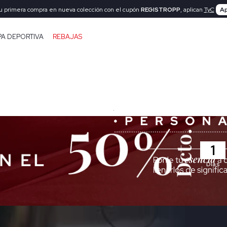
tu primera compra en nueva colección con el cupón
REGISTROPP
, aplican
TyC
Ap
PA DEPORTIVA
REBAJAS
1
Días