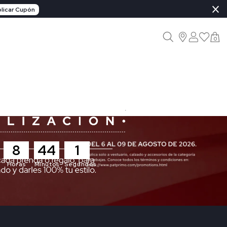
×
licar Cupón
0
8
43
59
Horas
Minutos
Segundos