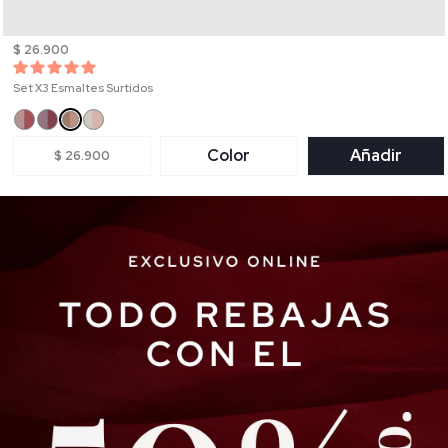
$ 26.900
Set X3 Esmaltes Surtidos
Color
Añadir
$ 26.900