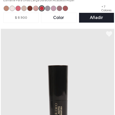
Esmalte Para Uñas Larga Duración Acabado Mujer
+ 7
Colores
Color
Añadir
$ 8.900