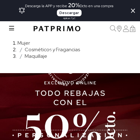
20%
×
Descarga la APP y recibe
Dcto en una compra
Descargar
Aplican TyC
0
Mujer
Cosméticos y Fragancias
Maquillaje