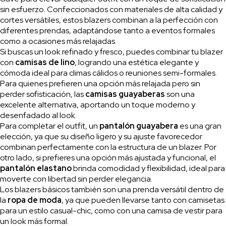
sin esfuerzo. Confeccionados con materiales de alta calidad y
cortes versátiles, estos blazers combinan a la perfección con
diferentes prendas, adaptándose tanto a eventos formales
como a ocasiones más relajadas.
Si buscas un look refinado y fresco, puedes combinar tu blazer
con
camisas de lino
, logrando una estética elegante y
cómoda ideal para climas cálidos o reuniones semi-formales.
Para quienes prefieren una opción más relajada pero sin
perder sofisticación, las
camisas guayaberas
son una
excelente alternativa, aportando un toque moderno y
desenfadado al look.
Para completar el outfit, un
pantalón guayabera
es una gran
elección, ya que su diseño ligero y su ajuste favorecedor
combinan perfectamente con la estructura de un blazer. Por
otro lado, si prefieres una opción más ajustada y funcional, el
pantalón elastano
brinda comodidad y flexibilidad, ideal para
moverte con libertad sin perder elegancia.
Los blazers básicos también son una prenda versátil dentro de
la
ropa de moda
, ya que pueden llevarse tanto con camisetas
para un estilo casual-chic, como con una camisa de vestir para
un look más formal.