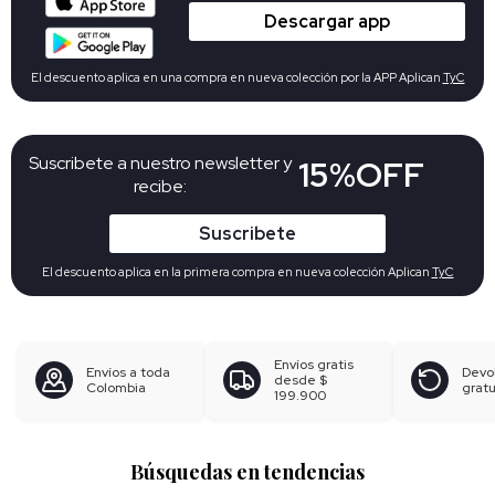
Descargar app
El descuento aplica en una compra en nueva colección por la APP Aplican
TyC
Suscribete a nuestro newsletter y
15%OFF
recibe:
Suscribete
El descuento aplica en la primera compra en nueva colección Aplican
TyC
Envíos gratis
Envíos a toda
Devo
desde
$
Colombia
gratu
199.900
Búsquedas en tendencias