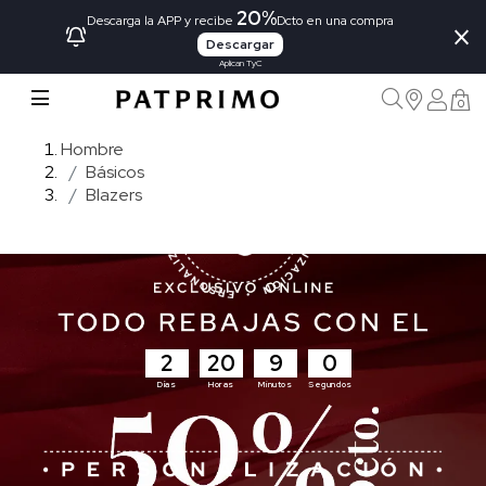
20%
×
Descarga la APP y recibe
Dcto en una compra
Descargar
Aplican TyC
0
Hombre
Básicos
Blazers
2
20
8
59
Días
Horas
Minutos
Segundos