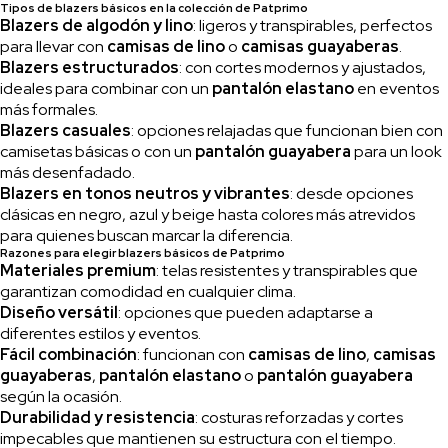
Tipos de blazers básicos en la colección de Patprimo
Blazers de algodón y lino
: ligeros y transpirables, perfectos
para llevar con
camisas de lino
o
camisas guayaberas
.
Blazers estructurados
: con cortes modernos y ajustados,
ideales para combinar con un
pantalón elastano
en eventos
más formales.
Blazers casuales
: opciones relajadas que funcionan bien con
camisetas básicas o con un
pantalón guayabera
para un look
más desenfadado.
Blazers en tonos neutros y vibrantes
: desde opciones
clásicas en negro, azul y beige hasta colores más atrevidos
para quienes buscan marcar la diferencia.
Razones para elegir blazers básicos de Patprimo
Materiales premium
: telas resistentes y transpirables que
garantizan comodidad en cualquier clima.
Diseño versátil
: opciones que pueden adaptarse a
diferentes estilos y eventos.
Fácil combinación
: funcionan con
camisas de lino
,
camisas
guayaberas
,
pantalón elastano
o
pantalón guayabera
según la ocasión.
Durabilidad y resistencia
: costuras reforzadas y cortes
impecables que mantienen su estructura con el tiempo.