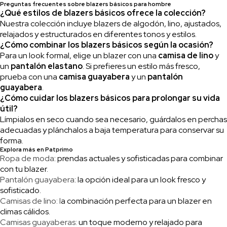
Preguntas frecuentes sobre blazers básicos para hombre
¿Qué estilos de blazers básicos ofrece la colección?
Nuestra colección incluye blazers de algodón, lino, ajustados,
relajados y estructurados en diferentes tonos y estilos.
¿Cómo combinar los blazers básicos según la ocasión?
Para un look formal, elige un blazer con una
camisa de lino
y
un
pantalón elastano
. Si prefieres un estilo más fresco,
prueba con una
camisa guayabera
y un
pantalón
guayabera
.
¿Cómo cuidar los blazers básicos para prolongar su vida
útil?
Límpialos en seco cuando sea necesario, guárdalos en perchas
adecuadas y plánchalos a baja temperatura para conservar su
forma.
Explora más en Patprimo
Ropa de moda
: prendas actuales y sofisticadas para combinar
con tu blazer.
Pantalón guayabera
: la opción ideal para un look fresco y
sofisticado.
Camisas de lino: l
a combinación perfecta para un blazer en
climas cálidos.
Camisas guayaberas:
un toque moderno y relajado para