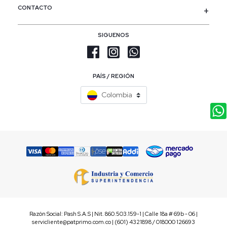
CONTACTO
SIGUENOS
PAÍS / REGIÓN
Colombia
Razón Social: Pash S.A.S | Nit. 860.503.159-1 | Calle 18a # 69b - 06 |
servicliente@patprimo.com.co | (601) 4321898 / 018000 126693