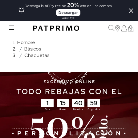
20%
×
Descarga la APP y recibe
Dcto en una compra
Descargar
Aplican TyC
0
Hombre
Básicos
Chaquetas
1
15
40
57
Días
Horas
Minutos
Segundos