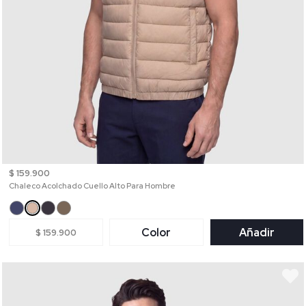
$ 159.900
Chaleco Acolchado Cuello Alto Para Hombre
Color
Añadir
$ 159.900