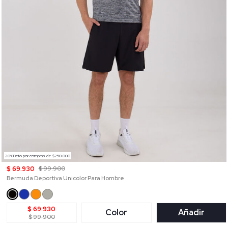
20%Dcto por compras de $250.000
$ 69.930
$ 99.900
Bermuda Deportiva Unicolor Para Hombre
$ 69.930
Color
Añadir
$ 99.900