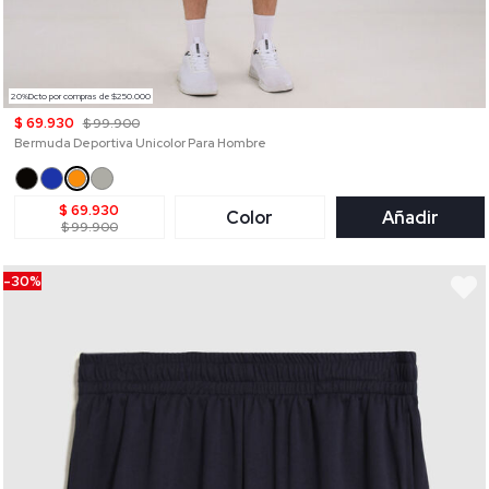
20%Dcto por compras de $250.000
$ 69.930
$ 99.900
Bermuda Deportiva Unicolor Para Hombre
$ 69.930
Color
Añadir
$ 99.900
-30%