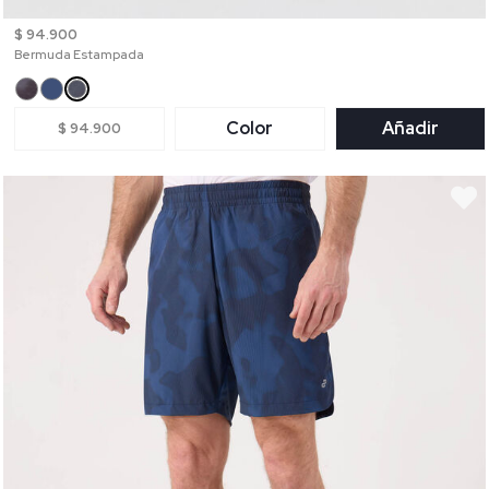
$ 94.900
Bermuda Estampada
Color
Añadir
$ 94.900