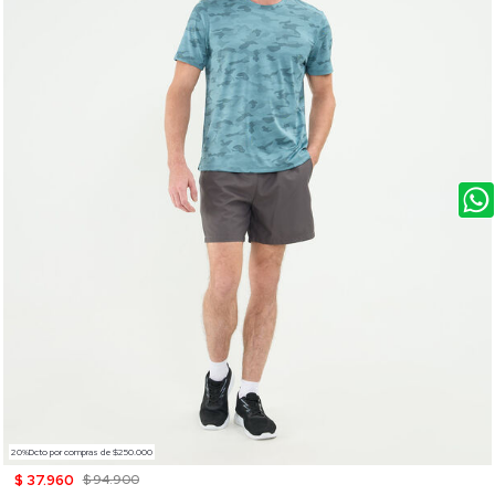
20%Dcto por compras de $250.000
$ 37.960
$ 94.900