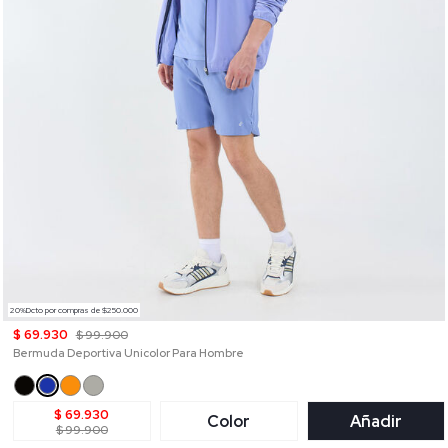
20%Dcto por compras de $250.000
$ 69.930
$ 99.900
Bermuda Deportiva Unicolor Para Hombre
$ 69.930
Color
Añadir
$ 99.900