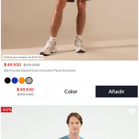
20%Dcto por compras de $250.000
$ 69.930
$ 99.900
Bermuda Deportiva Unicolor Para Hombre
$ 69.930
Color
Añadir
$ 99.900
-60%