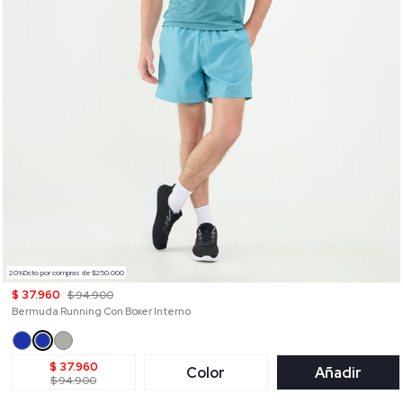
20%Dcto por compras de $250.000
$ 37.960
$ 94.900
Bermuda Running Con Boxer Interno
$ 37.960
Color
Añadir
$ 94.900