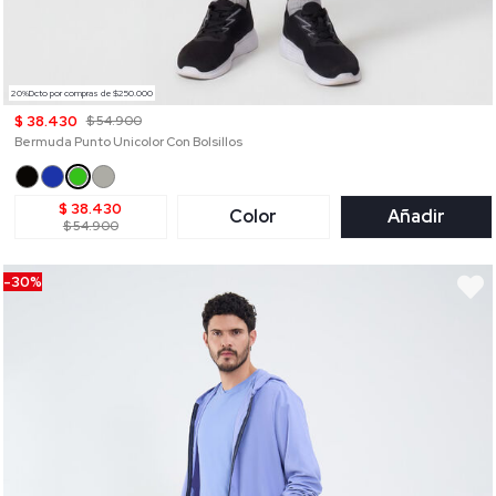
20%Dcto por compras de $250.000
$ 38.430
$ 54.900
Bermuda Punto Unicolor Con Bolsillos
$ 38.430
Color
Añadir
$ 54.900
-30%