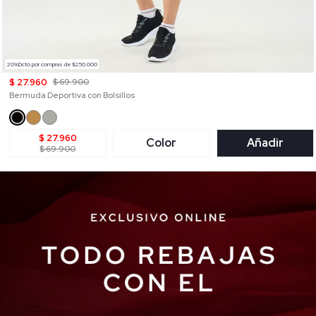
20%Dcto por compras de $250.000
$ 27.960
$ 69.900
Bermuda Deportiva con Bolsillos
$ 27.960
Color
Añadir
$ 69.900