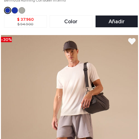
Bermuda Running Con Boxer Interno
$ 37.960
Color
Añadir
$ 94.900
-30%