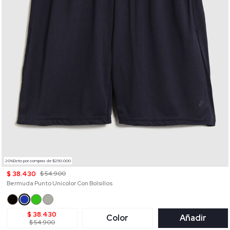
20%Dcto por compras de $250.000
$ 38.430
$ 54.900
Bermuda Punto Unicolor Con Bolsillos
$ 38.430
Color
Añadir
$ 54.900