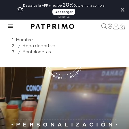
20%
×
Descarga la APP y recibe
Dcto en una compra
Descargar
Aplican TyC
0
Hombre
Ropa deportiva
Pantalonetas