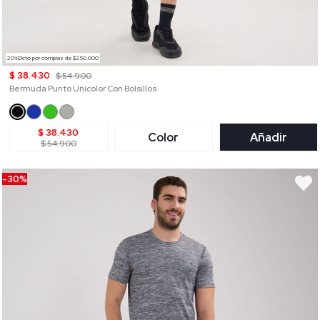
20%Dcto por compras de $250.000
$ 38.430
$ 54.900
Bermuda Punto Unicolor Con Bolsillos
$ 38.430
Color
Añadir
$ 54.900
-30%