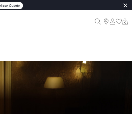
×
licar Cupón
0