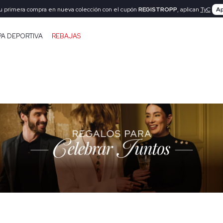
tu primera compra en nueva colección con el cupón
REGISTROPP
, aplican
TyC
Ap
PA DEPORTIVA
REBAJAS