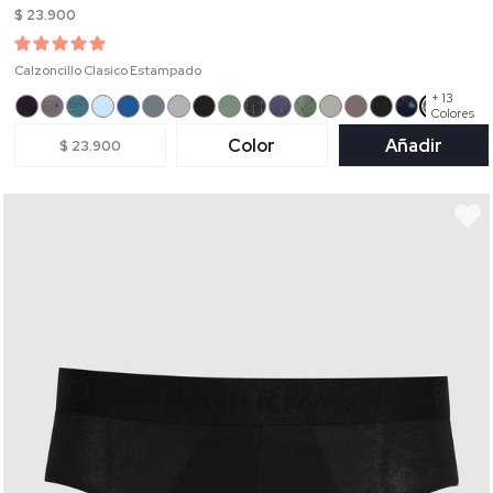
$ 23.900
Calzoncillo Clasico Estampado
+ 13
Colores
Color
Añadir
$ 23.900