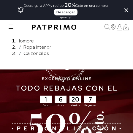
20%
×
Descarga la APP y recibe
Dcto en una compra
Descargar
Aplican TyC
0
Hombre
Ropa interior
Calzoncillos
1
6
20
5
Días
Horas
Minutos
Segundos