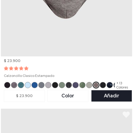
$ 23.900
Calzoncillo Clasico Estampado
+ 13
Colores
Color
Añadir
$ 23.900