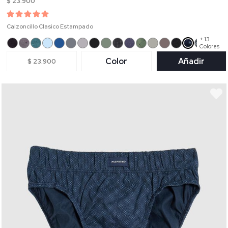
$ 23.900
Calzoncillo Clasico Estampado
+ 13
Colores
Color
Añadir
$ 23.900