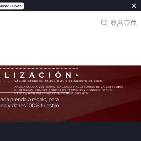
×
licar Cupón
0