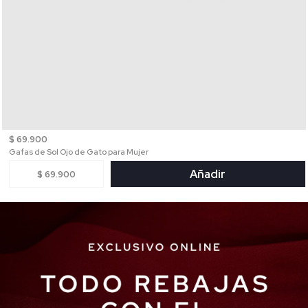
$ 69.900
Gafas de Sol Ojo de Gato para Mujer
Añadir
$ 69.900