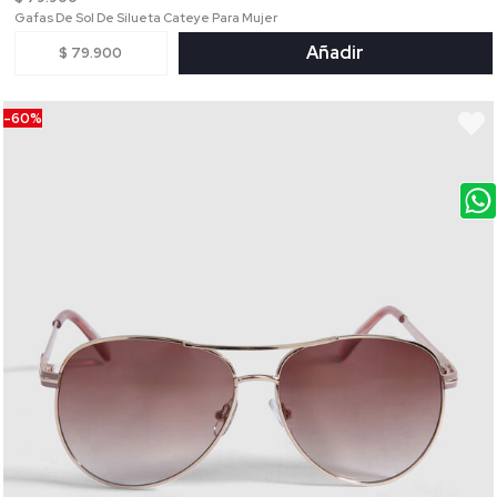
Gafas De Sol De Silueta Cateye Para Mujer
Añadir
$ 79.900
-60%