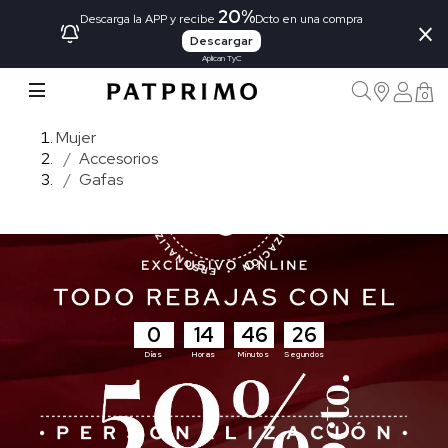
20%
×
Descarga la APP y recibe
Dcto en una compra
Descargar
Aplican TyC
0
Mujer
Accesorios
Gafas
0
14
46
25
Días
Horas
Minutos
Segundos