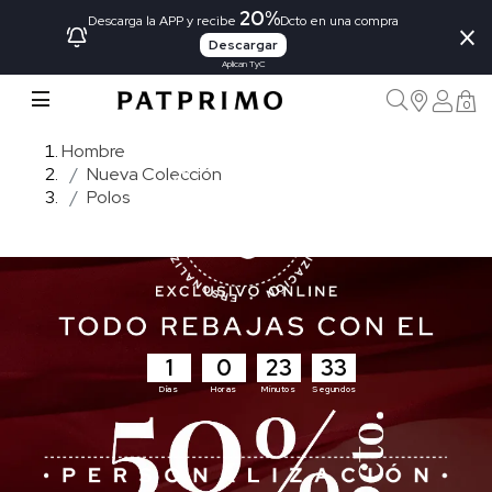
20%
×
Descarga la APP y recibe
Dcto en una compra
Descargar
Aplican TyC
0
Hombre
Nueva Colección
Polos
1
0
23
31
Días
Horas
Minutos
Segundos