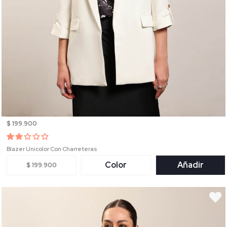
$ 199.900
Blazer Unicolor Con Charreteras
Color
Añadir
$ 199.900