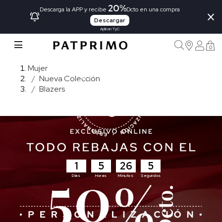
20%
×
Descarga la APP y recibe
Dcto en una compra
Descargar
Aplican TyC
0
Mujer
Nueva Colección
Blazers
1
5
26
4
Días
Horas
Minutos
Segundos