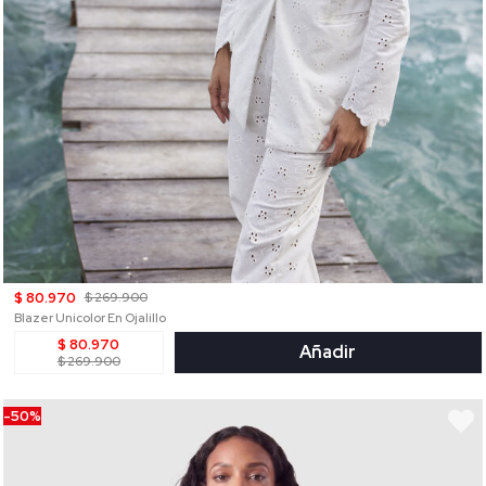
$ 80.970
$ 269.900
Blazer Unicolor En Ojalillo
$ 80.970
Añadir
$ 269.900
-50%