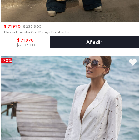
$ 71.970
$ 239.900
Blazer Unicolor Con Manga Bombacha
$ 71.970
Añadir
$ 239.900
-70%