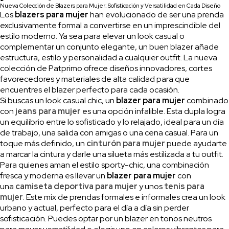
Nueva Colección de Blazers para Mujer: Sofisticación y Versatilidad en Cada Diseño
Los
blazers para mujer
han evolucionado de ser una prenda
exclusivamente formal a convertirse en un imprescindible del
estilo moderno. Ya sea para elevar un look casual o
complementar un conjunto elegante, un buen blazer añade
estructura, estilo y personalidad a cualquier outfit. La nueva
colección de Patprimo ofrece diseños innovadores, cortes
favorecedores y materiales de alta calidad para que
encuentres el blazer perfecto para cada ocasión.
Si buscas un look casual chic, un
blazer para mujer
combinado
con
jeans para mujer
es una opción infalible. Esta dupla logra
un equilibrio entre lo sofisticado y lo relajado, ideal para un día
de trabajo, una salida con amigas o una cena casual. Para un
toque más definido, un
cinturón para mujer
puede ayudarte
a marcar la cintura y darle una silueta más estilizada a tu outfit.
Para quienes aman el estilo sporty-chic, una combinación
fresca y moderna es llevar un
blazer para mujer
con
una
camiseta deportiva para mujer
y unos
tenis para
mujer
. Este mix de prendas formales e informales crea un look
urbano y actual, perfecto para el día a día sin perder
sofisticación. Puedes optar por un blazer en tonos neutros