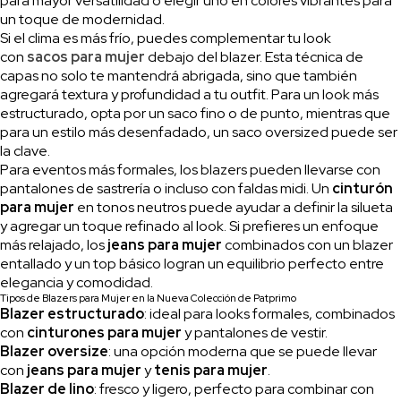
para mayor versatilidad o elegir uno en colores vibrantes para
un toque de modernidad.
Si el clima es más frío, puedes complementar tu look
con
sacos para mujer
debajo del blazer. Esta técnica de
capas no solo te mantendrá abrigada, sino que también
agregará textura y profundidad a tu outfit. Para un look más
estructurado, opta por un saco fino o de punto, mientras que
para un estilo más desenfadado, un saco oversized puede ser
la clave.
Para eventos más formales, los blazers pueden llevarse con
pantalones de sastrería o incluso con faldas midi. Un
cinturón
para mujer
en tonos neutros puede ayudar a definir la silueta
y agregar un toque refinado al look. Si prefieres un enfoque
más relajado, los
jeans para mujer
combinados con un blazer
entallado y un top básico logran un equilibrio perfecto entre
elegancia y comodidad.
Tipos de Blazers para Mujer en la Nueva Colección de Patprimo
Blazer estructurado
: ideal para looks formales, combinados
con
cinturones para mujer
y pantalones de vestir.
Blazer oversize
: una opción moderna que se puede llevar
con
jeans para mujer
y
tenis para mujer
.
Blazer de lino
: fresco y ligero, perfecto para combinar con