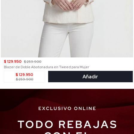
$ 129.950
$ 259.900
Blazer de Doble Abotonadura en Tweed para Mujer
$ 129.950
Añadir
$ 259.900