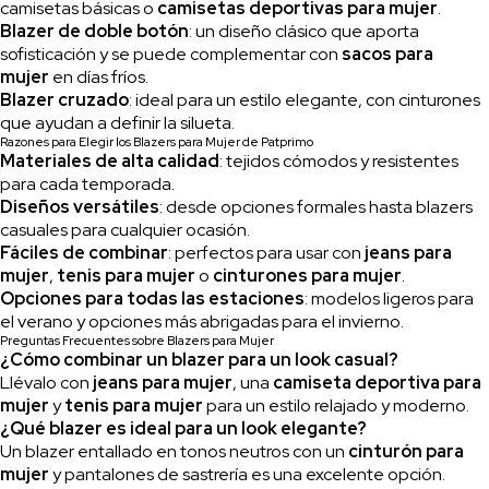
camisetas básicas o
camisetas deportivas para mujer
.
Blazer de doble botón
: un diseño clásico que aporta
sofisticación y se puede complementar con
sacos para
mujer
en días fríos.
Blazer cruzado
: ideal para un estilo elegante, con cinturones
que ayudan a definir la silueta.
Razones para Elegir los Blazers para Mujer de Patprimo
Materiales de alta calidad
: tejidos cómodos y resistentes
para cada temporada.
Diseños versátiles
: desde opciones formales hasta blazers
casuales para cualquier ocasión.
Fáciles de combinar
: perfectos para usar con
jeans para
mujer
,
tenis para mujer
o
cinturones para mujer
.
Opciones para todas las estaciones
: modelos ligeros para
el verano y opciones más abrigadas para el invierno.
Preguntas Frecuentes sobre Blazers para Mujer
¿Cómo combinar un blazer para un look casual?
Llévalo con
jeans para mujer
, una
camiseta deportiva para
mujer
y
tenis para mujer
para un estilo relajado y moderno.
¿Qué blazer es ideal para un look elegante?
Un blazer entallado en tonos neutros con un
cinturón para
mujer
y pantalones de sastrería es una excelente opción.