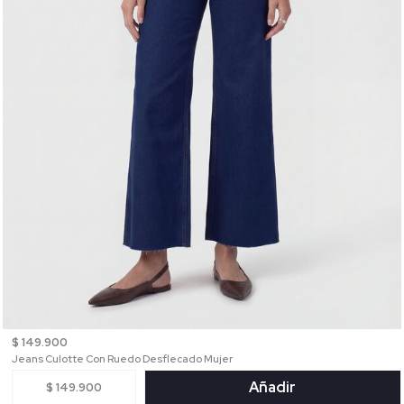
$ 149.900
Jeans Culotte Con Ruedo Desflecado Mujer
Añadir
$ 149.900