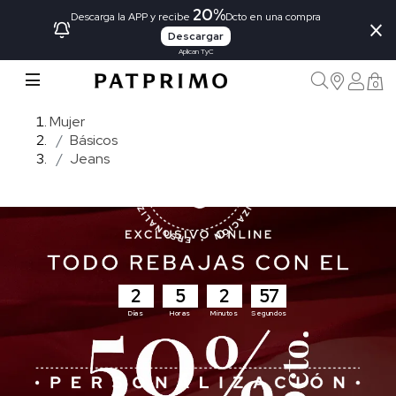
20%
×
Descarga la APP y recibe
Dcto en una compra
Descargar
Aplican TyC
0
Mujer
Básicos
Jeans
2
5
2
56
Días
Horas
Minutos
Segundos