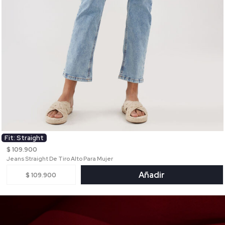
Fit: Straight
$ 109.900
Jeans Straight De Tiro Alto Para Mujer
Añadir
$ 109.900