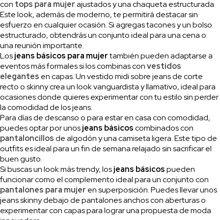
con
tops para mujer
ajustados y una chaqueta estructurada.
Este look, además de moderno, te permitirá destacar sin
esfuerzo en cualquier ocasión. Si agregas tacones y un bolso
estructurado, obtendrás un conjunto ideal para una cena o
una reunión importante.
Los
jeans básicos para mujer
también pueden adaptarse a
eventos más formales si los combinas con
vestidos
elegantes
en capas. Un vestido midi sobre jeans de corte
recto o skinny crea un look vanguardista y llamativo, ideal para
ocasiones donde quieres experimentar con tu estilo sin perder
la comodidad de los jeans.
Para días de descanso o para estar en casa con comodidad,
puedes optar por unos
jeans básicos
combinados con
pantaloncillos
de algodón y una camiseta ligera. Este tipo de
outfits es ideal para un fin de semana relajado sin sacrificar el
buen gusto.
Si buscas un look más trendy, los
jeans básicos
pueden
funcionar como el complemento ideal para un conjunto con
pantalones para mujer
en superposición. Puedes llevar unos
jeans skinny debajo de pantalones anchos con aberturas o
experimentar con capas para lograr una propuesta de moda