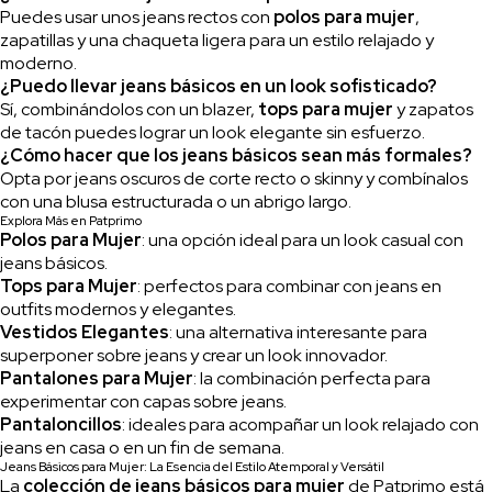
Puedes usar unos jeans rectos con
polos para mujer
,
zapatillas y una chaqueta ligera para un estilo relajado y
moderno.
¿Puedo llevar jeans básicos en un look sofisticado?
Sí, combinándolos con un blazer,
tops para mujer
y zapatos
de tacón puedes lograr un look elegante sin esfuerzo.
¿Cómo hacer que los jeans básicos sean más formales?
Opta por jeans oscuros de corte recto o skinny y combínalos
con una blusa estructurada o un abrigo largo.
Explora Más en Patprimo
Polos para Mujer
: una opción ideal para un look casual con
jeans básicos.
Tops para Mujer
: perfectos para combinar con jeans en
outfits modernos y elegantes.
Vestidos Elegantes
: una alternativa interesante para
superponer sobre jeans y crear un look innovador.
Pantalones para Mujer
: la combinación perfecta para
experimentar con capas sobre jeans.
Pantaloncillos
: ideales para acompañar un look relajado con
jeans en casa o en un fin de semana.
Jeans Básicos para Mujer: La Esencia del Estilo Atemporal y Versátil
La
colección de jeans básicos para mujer
de Patprimo está