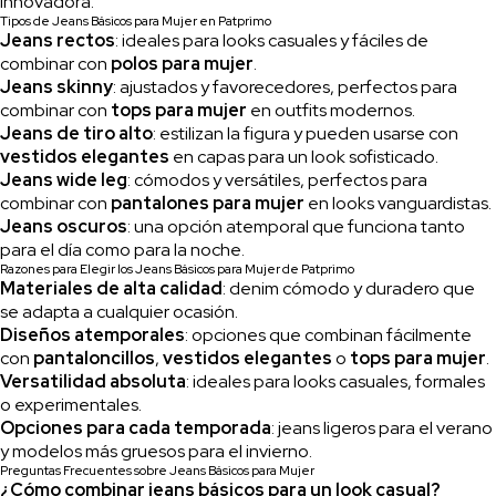
innovadora.
Tipos de Jeans Básicos para Mujer en Patprimo
Jeans rectos
: ideales para looks casuales y fáciles de
combinar con
polos para mujer
.
Jeans skinny
: ajustados y favorecedores, perfectos para
combinar con
tops para mujer
en outfits modernos.
Jeans de tiro alto
: estilizan la figura y pueden usarse con
vestidos elegantes
en capas para un look sofisticado.
Jeans wide leg
: cómodos y versátiles, perfectos para
combinar con
pantalones para mujer
en looks vanguardistas.
Jeans oscuros
: una opción atemporal que funciona tanto
para el día como para la noche.
Razones para Elegir los Jeans Básicos para Mujer de Patprimo
Materiales de alta calidad
: denim cómodo y duradero que
se adapta a cualquier ocasión.
Diseños atemporales
: opciones que combinan fácilmente
con
pantaloncillos
,
vestidos elegantes
o
tops para mujer
.
Versatilidad absoluta
: ideales para looks casuales, formales
o experimentales.
Opciones para cada temporada
: jeans ligeros para el verano
y modelos más gruesos para el invierno.
Preguntas Frecuentes sobre Jeans Básicos para Mujer
¿Cómo combinar jeans básicos para un look casual?