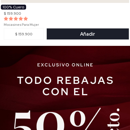
100% Cuero
$ 159.900
Mocasines Para Mujer
Añadir
$ 159.900