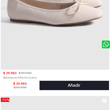
$ 39.960
$ 99.900
Baletas en Efecto Cuero
$ 39.960
Añadir
$ 99.900
-70%