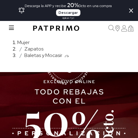
20%
×
Descarga la APP y recibe
Dcto en una compra
Descargar
Aplican TyC
0
Mujer
Zapatos
Baletas y Mocasines