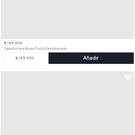
$ 149.900
Zapato Para Mujer Estilo Destalonado
Añadir
$ 149.900