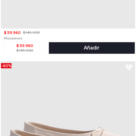
$ 59.960
$ 149.900
Mocasines
$ 59.960
Añadir
$ 149.900
-60%