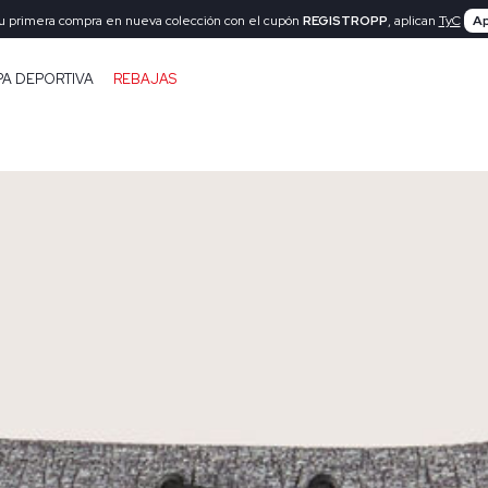
tu primera compra en nueva colección con el cupón
REGISTROPP
, aplican
TyC
Ap
PA DEPORTIVA
REBAJAS