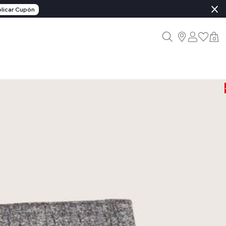
×
licar Cupón
0