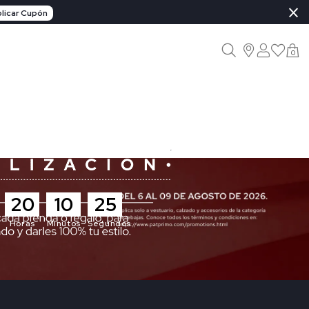
×
licar Cupón
0
20
10
23
Horas
Minutos
Segundos