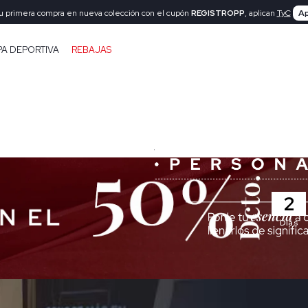
tu primera compra en nueva colección con el cupón
REGISTROPP
, aplican
TyC
Ap
PA DEPORTIVA
REBAJAS
2
Días