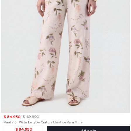
$ 84.950
$ 169.900
Pantalón Wide Leg De Cintura Elástica Para Mujer
$ 84.950