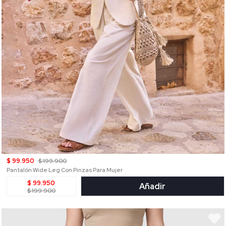
$ 99.950
$ 199.900
Pantalón Wide Leg Con Pinzas Para Mujer
$ 99.950
Añadir
$ 199.900