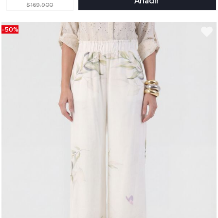
Añadir
$ 169.900
-50%