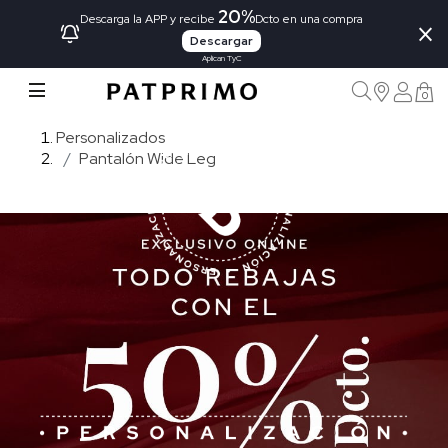
20%
×
Descarga la APP y recibe
Dcto en una compra
Descargar
Aplican TyC
0
Personalizados
Pantalón Wide Leg