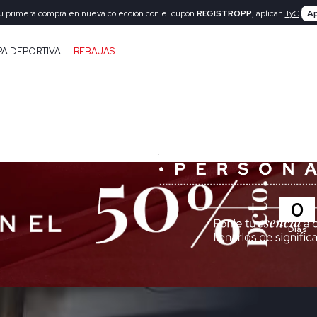
tu primera compra en nueva colección con el cupón
REGISTROPP
, aplican
TyC
Ap
PA DEPORTIVA
REBAJAS
0
Días