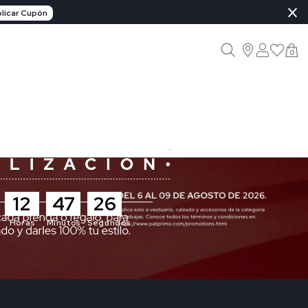
×
licar Cupón
0
12
47
24
Horas
Minutos
Segundos