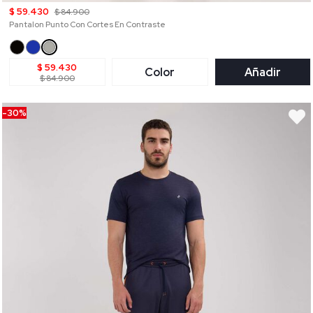
$ 59.430
$ 84.900
Pantalon Punto Con Cortes En Contraste
$ 59.430
Color
Añadir
$ 84.900
-30%