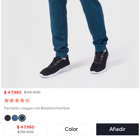
$ 47.960
$ 119.900
Pantalón Jogger con Bolsillos Hombre
$ 47.960
Color
Añadir
$ 119.900