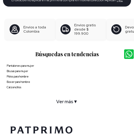
Envíos gratis
Envíos a toda
Devo
desde
$
Colombia
gratu
199.900
Búsquedas en tendencias
Pantalones para mujer
Blusas para mujer
Polos para hombre
Boxer para hombre
Calzoncillos
Ver más
▼