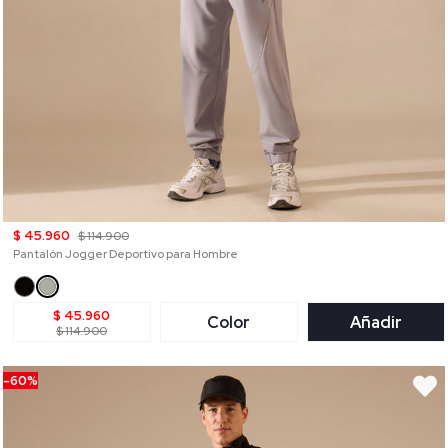
$ 45.960
$ 114.900
Pantalón Jogger Deportivo para Hombre
$ 45.960
Color
Añadir
$ 114.900
-60%