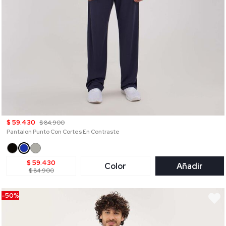
$ 59.430
$ 84.900
Pantalon Punto Con Cortes En Contraste
$ 59.430
Color
Añadir
$ 84.900
-50%