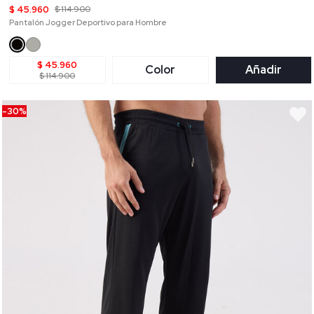
$ 45.960
$ 114.900
Pantalón Jogger Deportivo para Hombre
$ 45.960
Color
Añadir
$ 114.900
-30%