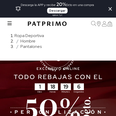
20%
×
Descarga la APP y recibe
Dcto en una compra
Descargar
Aplican TyC
0
Ropa Deportiva
Hombre
Pantalones
1
18
19
5
Días
Horas
Minutos
Segundos