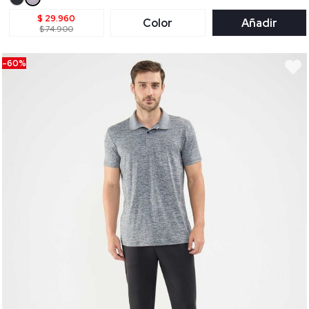
$ 29.960
Color
Añadir
$ 74.900
-60%