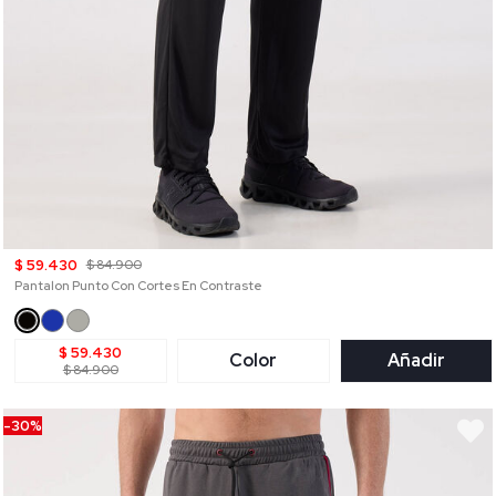
$ 59.430
$ 84.900
Pantalon Punto Con Cortes En Contraste
$ 59.430
Color
Añadir
$ 84.900
-30%