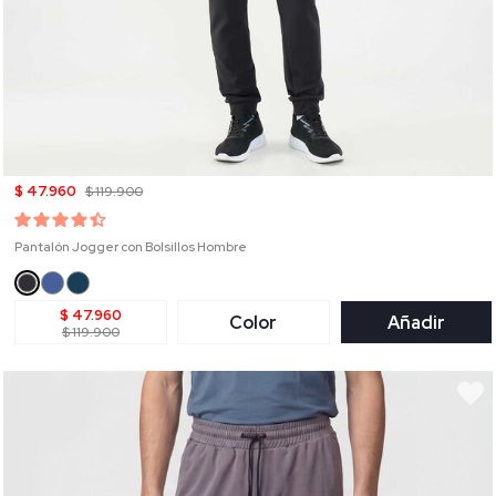
$ 47.960
$ 119.900
Pantalón Jogger con Bolsillos Hombre
$ 47.960
Color
Añadir
$ 119.900