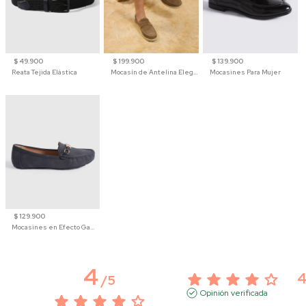
$ 49.900
$ 199.900
$ 139.900
Reata Tejida Elástica
Mocasín de Antelina Elegante con Suela de Contraste Para Hombre
Mocasines Para Mujer
$ 129.900
Mocasines en Efecto Gamuzado Para Mujer
4
/
5
Opinión verificada