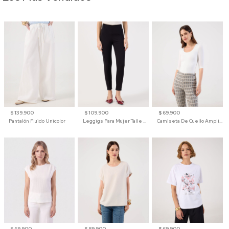
$ 139.900
$ 109.900
$ 69.900
Pantalón Fluido Unicolor
Leggigs Para Mujer Talle Alto Liso
Camiseta De Cuello Amplio Y Manga 3/4 Para Mujer
$ 69.900
$ 89.900
$ 69.900