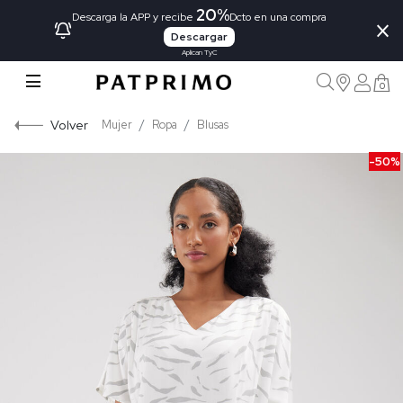
20%
×
Descarga la APP y recibe
Dcto en una compra
Descargar
Aplican TyC
0
Volver
Mujer
Ropa
Blusas
-50%