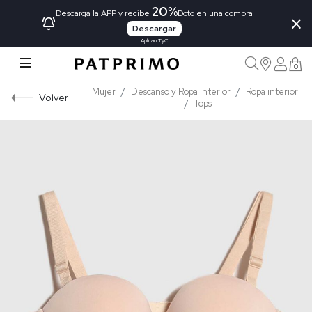
20%
×
Descarga la APP y recibe
Dcto en una compra
Descargar
Aplican TyC
0
Mujer
Descanso y Ropa Interior
Ropa interior
Volver
Tops