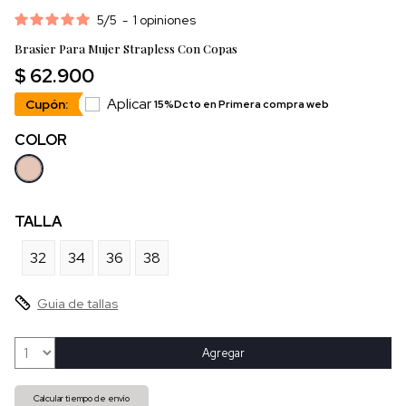
5
/
5
-
1
opiniones
Brasier Para Mujer Strapless Con Copas
$ 62.900
Aplicar
Cupón:
15%Dcto en Primera compra web
COLOR
TALLA
32
34
36
38
Guia de tallas
Agregar
Calcular tiempo de envío