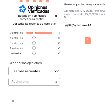
Buen soporte, muy cómod
Opinión del
7/7/2026
, tras una
experiencia del
27/6/2026
po
Basado en
1
opiniones
B.
sometidas a control
Ver todas las reseñas de este sitio
Útil
(0)
Informe
5
estrellas
1
4
estrellas
0
1
3
estrellas
0
2
estrellas
0
1
estrella
0
Ordenar las opiniones