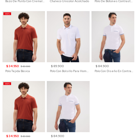
Buzo De Punto Con Cremallera Para Hombre
Chaleco Unicolor Acolchado
Polo De Botones Contraste Para Hombre
-50%
$ 34.950
$ 89.900
$ 84.900
$ 69.900
Polo Tejida Básica
Polo Con Bolsillo Para Hombre
Polo Con Diseño En Contraste
-50%
$ 34.950
$ 84.900
$ 69.900