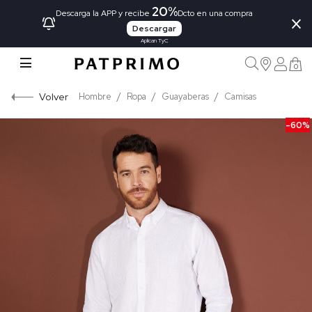
20%
×
Descarga la APP y recibe
Dcto en una compra
Descargar
Aplican TyC
0
Volver
Hombre
Ropa
Guayaberas
Camisas
-60%