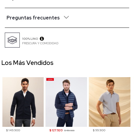
Preguntas frecuentes
100% LINO
FRESCURA Y COMODIDAD
Los Más Vendidos
-20%
$ 149.900
$ 127.920
$ 99.900
$ 159.900