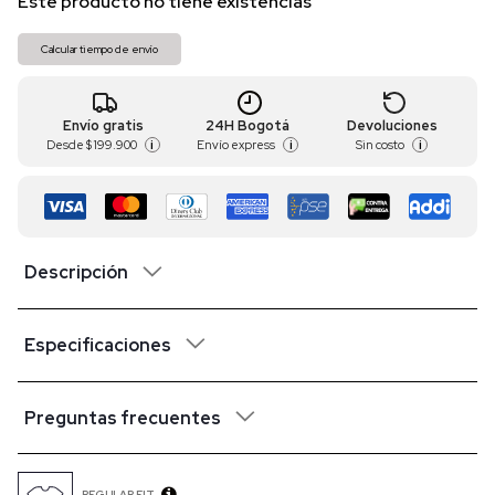
Este producto no tiene existencias
Calcular tiempo de envío
Envío gratis
24H Bogotá
Devoluciones
Desde
$ 199.900
Envío express
Sin costo
i
i
i
Descripción
Especificaciones
Preguntas frecuentes
REGULAR FIT