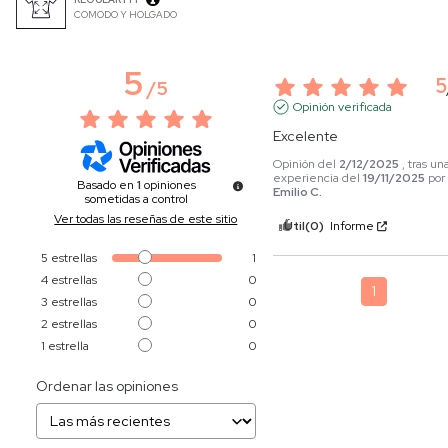
COMODO Y HOLGADO
5
5
/
5
Opinión verificada
Excelente
Opinión del
2/12/2025
, tras un
experiencia del
19/11/2025
por
Basado en
1
opiniones
Emilio C.
sometidas a control
Ver todas las reseñas de este sitio
Útil
(0)
Informe
5
estrellas
1
4
estrellas
0
1
3
estrellas
0
2
estrellas
0
1
estrella
0
Ordenar las opiniones