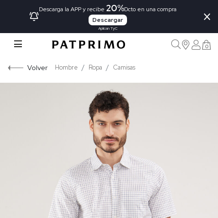
20%
×
Descarga la APP y recibe
Dcto en una compra
Descargar
Aplican TyC
0
Volver
Hombre
Ropa
Camisas