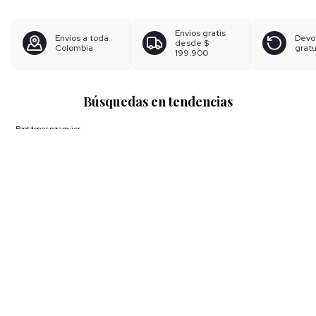
Envíos gratis
Envíos a toda
Devo
desde
$
Colombia
gratu
199.900
Búsquedas en tendencias
Pantalones para mujer
Blusas para mujer
Polos para hombre
Boxer para hombre
Calzoncillos
Ver más
▼