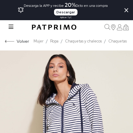
20%
×
Descarga la APP y recibe
Dcto en una compra
Descargar
Aplican TyC
0
Volver
Mujer
Ropa
Chaquetas y chalecos
Chaquetas