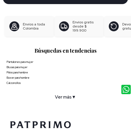
Envíos gratis
Envíos a toda
Devo
desde
$
Colombia
gratu
199.900
Búsquedas en tendencias
Pantalones para mujer
Blusas para mujer
Polos para hombre
Boxer para hombre
Calzoncillos
Ver más
▼