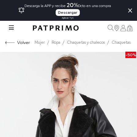
20%
×
Descarga la APP y recibe
Dcto en una compra
Descargar
Aplican TyC
0
Volver
Mujer
Ropa
Chaquetas y chalecos
Chaquetas
-50%