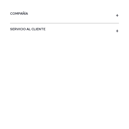
COMPAÑÍA
SERVICIO AL CLIENTE
POLÍTICAS
CONTACTO
SIGUENOS
PAÍS / REGIÓN
Colombia