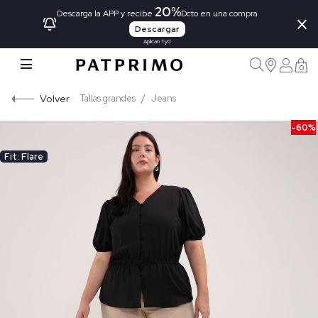
20%
×
Descarga la APP y recibe
Dcto en una compra
Descargar
Aplican TyC
0
Volver
Tallas grandes
Jeans
-60%
Fit: Flare