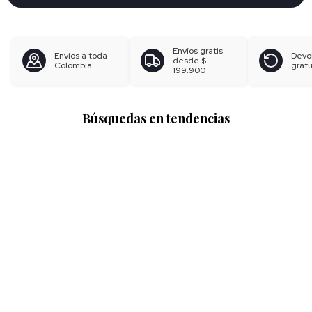
Envíos gratis
Envíos a toda
Devo
desde
$
Colombia
gratu
199.900
Búsquedas en tendencias
Pantalones para mujer
Blusas para mujer
Polos para hombre
Boxer para hombre
Calzoncillos
Ver más
▼