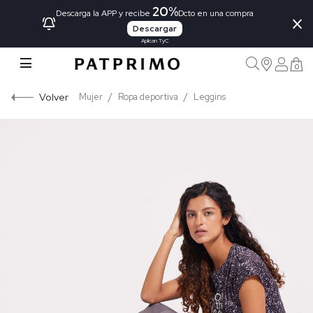
20%
×
Descarga la APP y recibe
Dcto en una compra
Descargar
Aplican TyC
0
Volver
Mujer
Ropa deportiva
Leggins