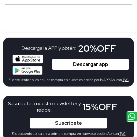
20%OFF
Descarga la APP y obtén:
Descargar app
El descuento aplica en una compra en nueva colección por la APP Aplican
TyC
Suscribete a nuestro newsletter y
15%OFF
recibe:
Suscribete
El descuento aplica en la primera compra en nueva colección Aplican
TyC