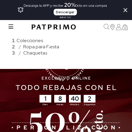
20%
×
Descarga la APP y recibe
Dcto en una compra
Descargar
Aplican TyC
0
Colecciones
Ropa para Fiesta
Chaquetas
1
8
40
1
Días
Horas
Minutos
Segundos