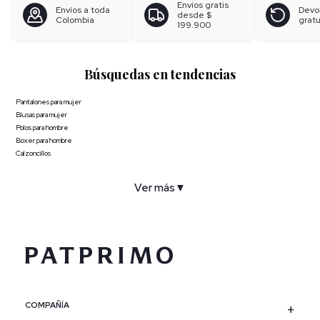
Envíos gratis
Envíos a toda
Devo
desde
$
Colombia
gratu
199.900
Búsquedas en tendencias
Pantalones para mujer
Blusas para mujer
Polos para hombre
Boxer para hombre
Calzoncillos
Ver más
▼
COMPAÑÍA