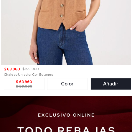
$ 63.960
$ 159.900
Chaleco Unicolor Con Botones
$ 63.960
Color
Añadir
$ 159.900