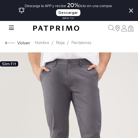
20%
×
Descarga la APP y recibe
Dcto en una compra
Descargar
Aplican TyC
0
Volver
Hombre
Ropa
Pantalones
Slim Fit