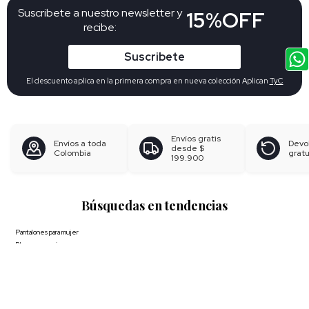
Suscribete a nuestro newsletter y
15%OFF
recibe:
Suscribete
El descuento aplica en la primera compra en nueva colección Aplican
TyC
Envíos gratis
Envíos a toda
Devo
desde
$
Colombia
gratu
199.900
Búsquedas en tendencias
Pantalones para mujer
Blusas para mujer
Polos para hombre
Boxer para hombre
Calzoncillos