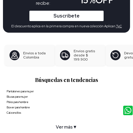
recibe:
Suscribete
El descuento aplica en la primera compra en nueva colección Aplican
TyC
Envíos gratis
Envíos a toda
Devo
desde
$
Colombia
gratu
199.900
Búsquedas en tendencias
Pantalones para mujer
Blusas para mujer
Polos para hombre
Boxer para hombre
Calzoncillos
Ver más
▼