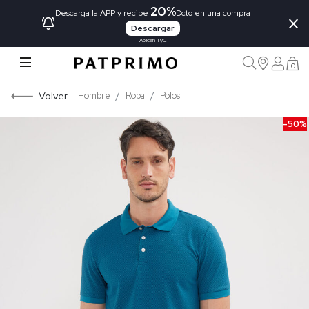
20%
×
Descarga la APP y recibe
Dcto en una compra
Descargar
Aplican TyC
0
Volver
Hombre
Ropa
Polos
-50%