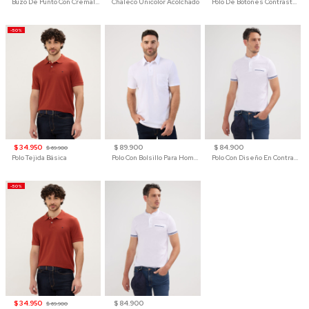
Buzo De Punto Con Cremallera Para Hombre
Chaleco Unicolor Acolchado
Polo De Botones Contraste Para Hombre
-50%
$ 34.950
$ 89.900
$ 84.900
$ 69.900
Polo Tejida Básica
Polo Con Bolsillo Para Hombre
Polo Con Diseño En Contraste
-50%
$ 34.950
$ 84.900
$ 69.900