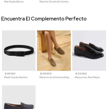
Polo Tejida Básica
Polo Con Diseño En Contraste
Encuentra El Complemento Perfecto
$ 49.900
$ 199.900
$ 139.900
Reata Tejida Elástica
Mocasín de Antelina Elegante con Suela de Contraste Para Hombre
Mocasines Para Mujer