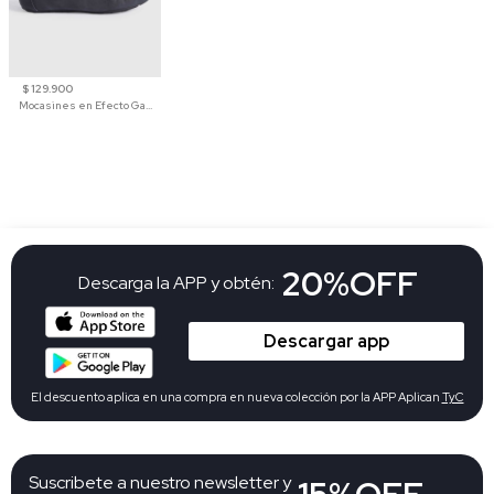
$ 129.900
Mocasines en Efecto Gamuzado Para Mujer
20%OFF
Descarga la APP y obtén:
Descargar app
El descuento aplica en una compra en nueva colección por la APP Aplican
TyC
Suscribete a nuestro newsletter y
15%OFF