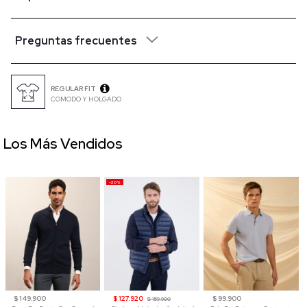
Preguntas frecuentes
REGULAR FIT
COMODO Y HOLGADO
Los Más Vendidos
-20%
$ 149.900
$ 127.920
$ 99.900
$ 159.900