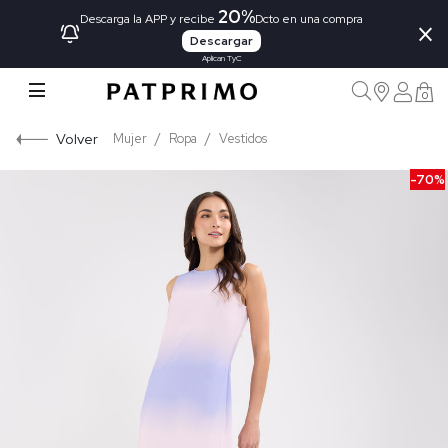
20%
×
Descarga la APP y recibe
Dcto en una compra
Descargar
Aplican TyC
0
Volver
Mujer
Ropa
Vestidos
-70%