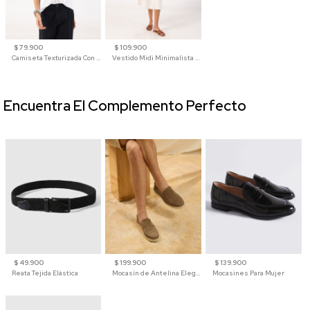
$ 79.900
$ 109.900
Camiseta Texturizada Con Cuello En V Para Mujer
Vestido Midi Minimalista De Silueta Amplia
Encuentra El Complemento Perfecto
$ 49.900
$ 199.900
$ 139.900
Reata Tejida Elástica
Mocasín de Antelina Elegante con Suela de Contraste Para Hombre
Mocasines Para Mujer