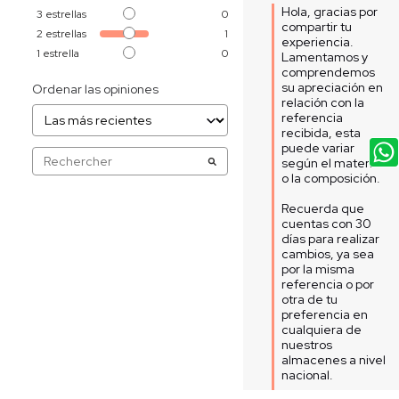
Hola, gracias por 
3
estrellas
0
compartir tu 
2
estrellas
1
experiencia. 
1
estrella
0
Lamentamos y 
comprendemos 
su apreciación en 
Ordenar las opiniones
relación con la 
referencia 
recibida, esta 
puede variar 
según el material 
o la composición. 

Recuerda que 
cuentas con 30 
días para realizar 
cambios, ya sea 
por la misma 
referencia o por 
otra de tu 
preferencia en 
cualquiera de 
nuestros 
almacenes a nivel 
nacional.  
