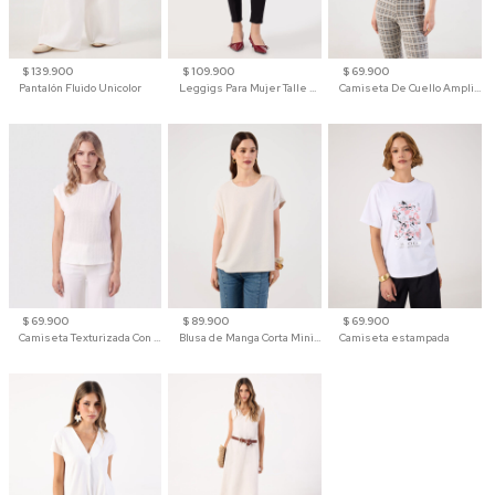
$ 139.900
$ 109.900
$ 69.900
Pantalón Fluido Unicolor
Leggigs Para Mujer Talle Alto Liso
Camiseta De Cuello Amplio Y Manga 3/4 Para Mujer
$ 69.900
$ 89.900
$ 69.900
Camiseta Texturizada Con Hombro Caído Para Mujer
Blusa de Manga Corta Minimalista para Mujer
Camiseta estampada