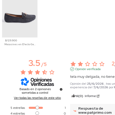
$ 129.900
Mocasines en Efecto Gamuzado Para Mujer
3.5
2
/
5
Opinión verificada
tela muy delgada, no tiene
Opinión del
25/6/2026
, tras u
experiencia del
7/6/2026
por
Basado en
2
opiniones
sometidas a control
Útil
(0)
Informe
Ver todas las reseñas de este sitio
5
estrellas
1
Respuesta de
www.patprimo.com
4
estrellas
0