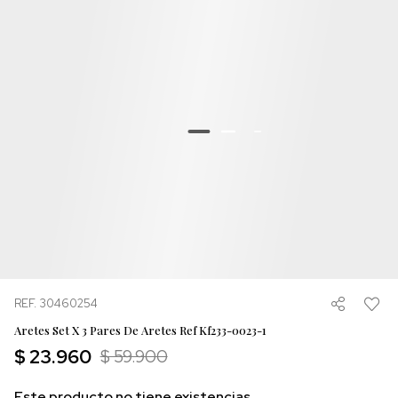
REF. 30460254
Aretes Set X 3 Pares De Aretes Ref Kf233-0023-1
$ 23.960
$ 59.900
Este producto no tiene existencias