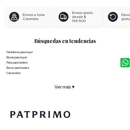
Envíos gratis
Envíos a toda
Devo
desde
$
Colombia
gratu
199.900
Búsquedas en tendencias
Pantalones para mujer
Blusas para mujer
Polos para hombre
Boxer para hombre
Calzoncillos
Ver más
▼