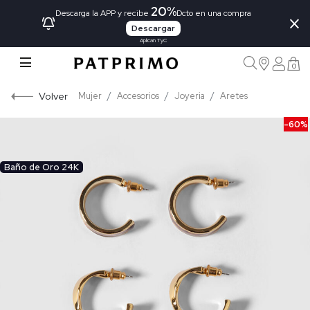
20%
×
Descarga la APP y recibe
Dcto en una compra
Descargar
Aplican TyC
0
Volver
Mujer
Accesorios
Joyeria
Aretes
-60%
Baño de Oro 24K