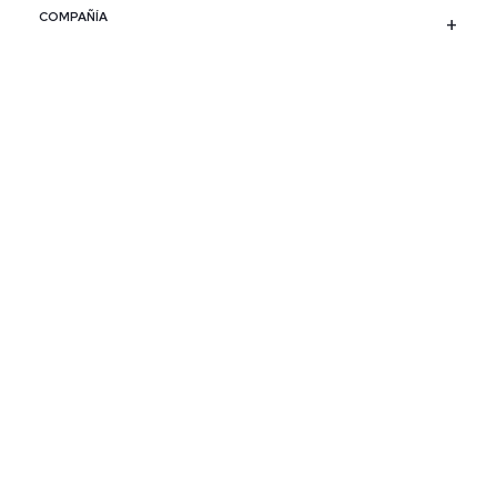
COMPAÑÍA
SERVICIO AL CLIENTE
POLÍTICAS
CONTACTO
SIGUENOS
PAÍS / REGIÓN
Colombia