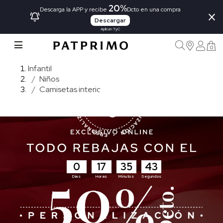
20%
×
Descarga la APP y recibe
Dcto en una compra
Descargar
Aplican TyC
0
Infantil
Niños
Camisetas interior
0
17
35
42
Días
Horas
Minutos
Segundos