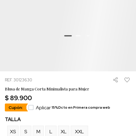
REF. 30123630
Blusa de Manga Corta Minimalista para Mujer
$ 89.900
Aplicar
Cupón:
15%Dcto en Primera compra web
TALLA
XS
S
M
L
XL
XXL