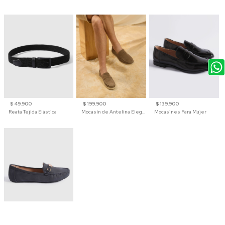
$ 49.900
$ 199.900
$ 139.900
Reata Tejida Elástica
Mocasín de Antelina Elegante con Suela de Contraste Para Hombre
Mocasines Para Mujer
$ 129.900