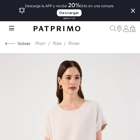
20%
×
Descarga la APP y recibe
Dcto en una compra
Descargar
Aplican TyC
0
Volver
Mujer
Ropa
Blusas