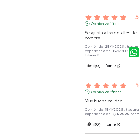
5
Opinión verificada
Se ajusta a los detalles de l
compra
Opinión del
25/1/2026
, tras un
experiencia del
15/1/2026
por
Liliana E.
Útil
(0)
Informe
5
Opinión verificada
Muy buena calidad
Opinión del
15/1/2026
, tras un
experiencia del
5/1/2026
por
M
Útil
(0)
Informe