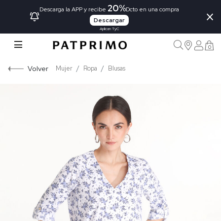
20%
×
Descarga la APP y recibe
Dcto en una compra
Descargar
Aplican TyC
0
Volver
Mujer
Ropa
Blusas