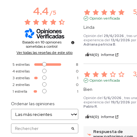
4.4
5
/
5
Opinión verificada
Linda
Opinión del
29/6/2026
, tras u
experiencia del
13/6/2026
por
Basado en
10
opiniones
Adriana patricia B.
sometidas a control
Ver todas las reseñas de este sitio
Útil
(0)
Informe
5
estrellas
8
4
estrellas
0
3
3
estrellas
1
Opinión verificada
2
estrellas
0
Bien
1
estrella
1
Opinión del
5/6/2026
, tras un
experiencia del
19/5/2026
po
Ordenar las opiniones
Pablo R.
Útil
(0)
Informe
Respuesta de
www.patprimo.com