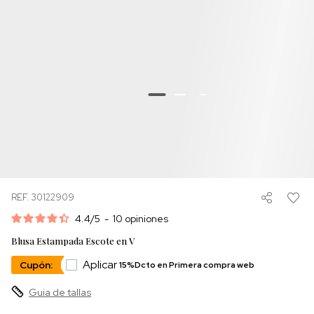
REF. 30122909
4.4
/
5
-
10
opiniones
Blusa Estampada Escote en V
Aplicar
Cupón:
15%Dcto en Primera compra web
Guia de tallas