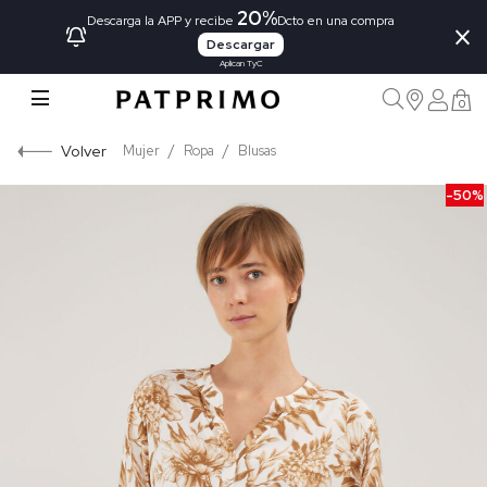
20%
×
Descarga la APP y recibe
Dcto en una compra
Descargar
Aplican TyC
0
Volver
Mujer
Ropa
Blusas
-50%