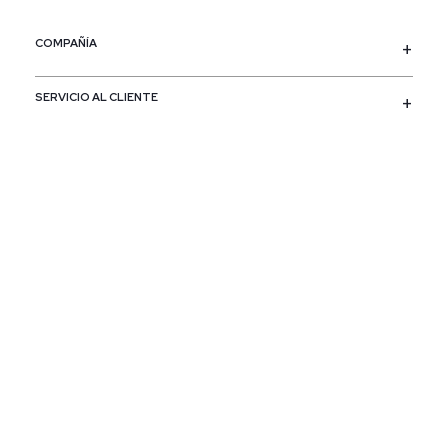
COMPAÑÍA
SERVICIO AL CLIENTE
POLÍTICAS
CONTACTO
SIGUENOS
PAÍS / REGIÓN
Colombia