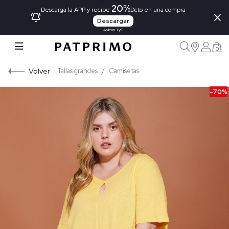
20%
×
Descarga la APP y recibe
Dcto en una compra
Descargar
Aplican TyC
0
Volver
Tallas grandes
Camisetas
-70%