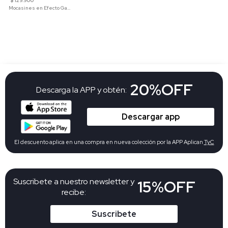
$ 129.900
Mocasines en Efecto Gamuzado Para Mujer
20%OFF
Descarga la APP y obtén:
Descargar app
El descuento aplica en una compra en nueva colección por la APP Aplican
TyC
Suscribete a nuestro newsletter y
15%OFF
recibe:
Suscribete