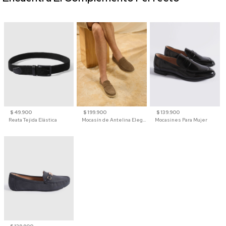
$ 49.900
$ 199.900
$ 139.900
Reata Tejida Elástica
Mocasín de Antelina Elegante con Suela de Contraste Para Hombre
Mocasines Para Mujer