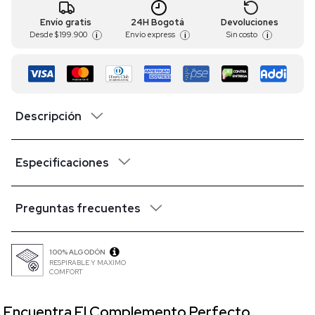
Envío gratis
24H Bogotá
Devoluciones
Desde
$ 199.900
Envío express
Sin costo
i
i
i
Descripción
Especificaciones
Preguntas frecuentes
100% ALGODÓN
RESPIRABLE Y MAXIMO
COMFORT
Encuentra El Complemento Perfecto