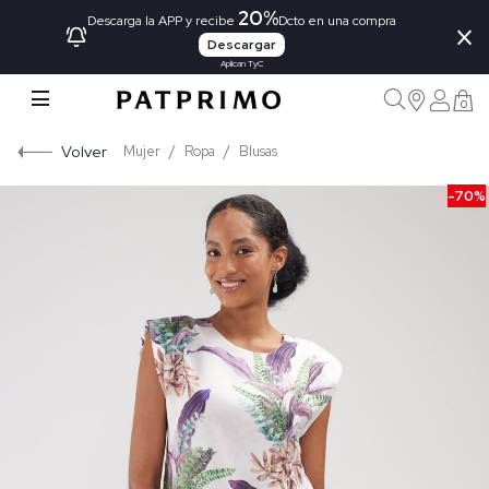
20%
×
Descarga la APP y recibe
Dcto en una compra
Descargar
Aplican TyC
0
Volver
Mujer
Ropa
Blusas
-70%