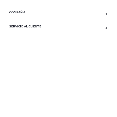
COMPAÑÍA
SERVICIO AL CLIENTE
POLÍTICAS
CONTACTO
SIGUENOS
PAÍS / REGIÓN
Colombia