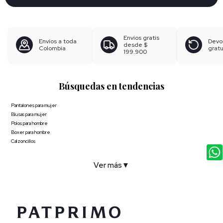
Envíos gratis
Envíos a toda
Devo
desde
$
Colombia
gratu
199.900
Búsquedas en tendencias
Pantalones para mujer
Blusas para mujer
Polos para hombre
Boxer para hombre
Calzoncillos
Ver más
▼