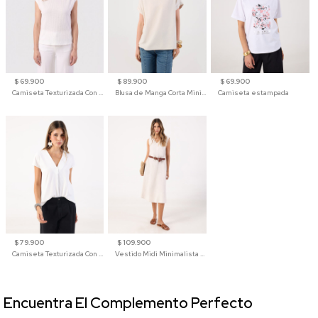
$ 69.900
$ 89.900
$ 69.900
Camiseta Texturizada Con Hombro Caído Para Mujer
Blusa de Manga Corta Minimalista para Mujer
Camiseta estampada
$ 79.900
$ 109.900
Camiseta Texturizada Con Cuello En V Para Mujer
Vestido Midi Minimalista De Silueta Amplia
Encuentra El Complemento Perfecto