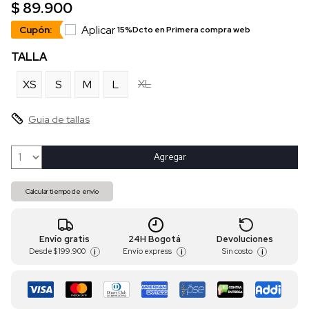
$ 89.900
Aplicar
Cupón:
15%Dcto en Primera compra web
TALLA
XL
XS
S
M
L
Guia de tallas
Agregar
Calcular tiempo de envío
Envío gratis
24H Bogotá
Devoluciones
Desde
$ 199.900
Envío express
Sin costo
i
i
i