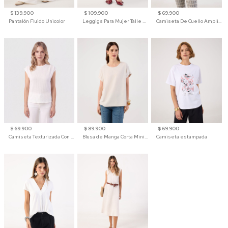
$ 139.900
$ 109.900
$ 69.900
Pantalón Fluido Unicolor
Leggigs Para Mujer Talle Alto Liso
Camiseta De Cuello Amplio Y Manga 3/4 Para Mujer
$ 69.900
$ 89.900
$ 69.900
Camiseta Texturizada Con Hombro Caído Para Mujer
Blusa de Manga Corta Minimalista para Mujer
Camiseta estampada