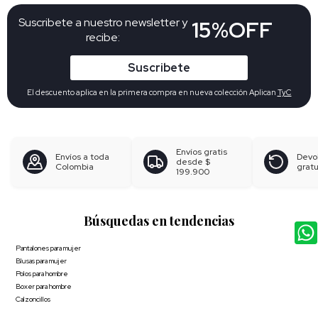
Suscribete a nuestro newsletter y
15%OFF
recibe:
Suscribete
El descuento aplica en la primera compra en nueva colección Aplican
TyC
Envíos gratis
Envíos a toda
Devo
desde
$
Colombia
gratu
199.900
Búsquedas en tendencias
Pantalones para mujer
Blusas para mujer
Polos para hombre
Boxer para hombre
Calzoncillos