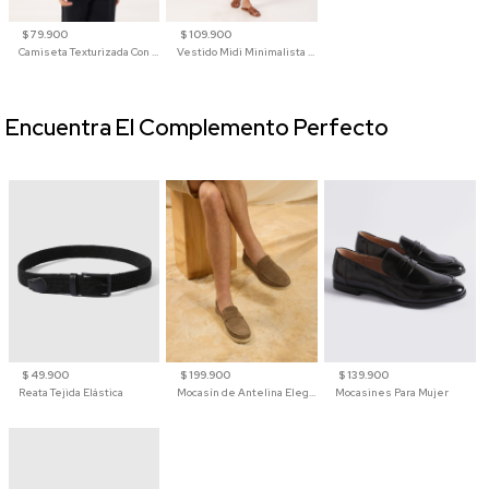
$ 79.900
$ 109.900
Camiseta Texturizada Con Cuello En V Para Mujer
Vestido Midi Minimalista De Silueta Amplia
Encuentra El Complemento Perfecto
$ 49.900
$ 199.900
$ 139.900
Reata Tejida Elástica
Mocasín de Antelina Elegante con Suela de Contraste Para Hombre
Mocasines Para Mujer