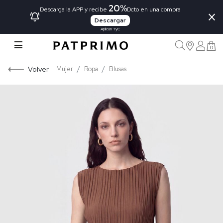
20%
×
Descarga la APP y recibe
Dcto en una compra
Descargar
Aplican TyC
0
Volver
Mujer
Ropa
Blusas