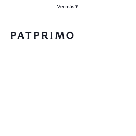
Ver más
▼
COMPAÑÍA
SERVICIO AL CLIENTE
POLÍTICAS
CONTACTO
SIGUENOS