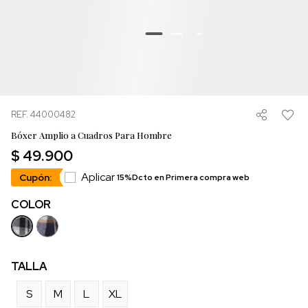
REF. 44000482
Bóxer Amplio a Cuadros Para Hombre
$ 49.900
Aplicar
Cupón:
15%Dcto en Primera compra web
COLOR
TALLA
S
M
L
XL