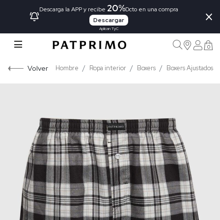
20%
×
Descarga la APP y recibe
Dcto en una compra
Descargar
Aplican TyC
0
Volver
Hombre
Ropa interior
Boxers
Boxers Ajustados