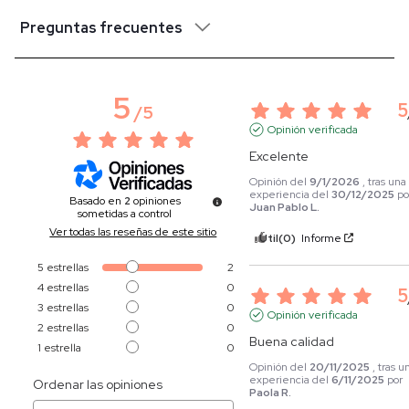
Preguntas frecuentes
5
5
/
5
Opinión verificada
Excelente
Opinión del
9/1/2026
, tras una
experiencia del
30/12/2025
po
Basado en
2
opiniones
Juan Pablo L.
sometidas a control
Ver todas las reseñas de este sitio
Útil
(0)
Informe
5
estrellas
2
4
estrellas
0
5
3
estrellas
0
Opinión verificada
2
estrellas
0
Buena calidad
1
estrella
0
Opinión del
20/11/2025
, tras u
experiencia del
6/11/2025
por
Ordenar las opiniones
Paola R.