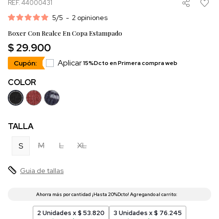
REF. 44000431
5
/
5
-
2
opiniones
Boxer Con Realce En Copa Estampado
$ 29.900
Aplicar
Cupón:
15%Dcto en Primera compra web
COLOR
TALLA
M
L
XL
S
Guia de tallas
2 Unidades x $ 53.820
3 Unidades x $ 76.245