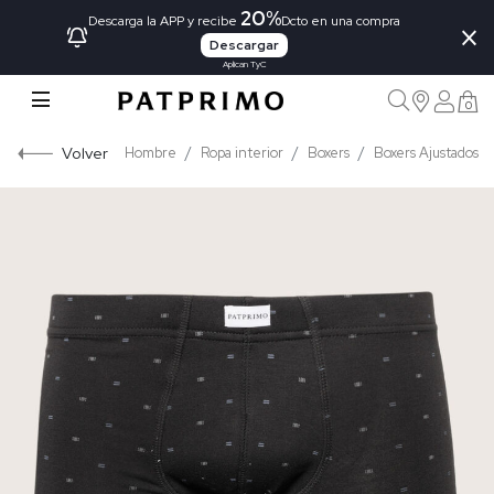
20%
×
Descarga la APP y recibe
Dcto en una compra
Descargar
Aplican TyC
0
Volver
Hombre
Ropa interior
Boxers
Boxers Ajustados