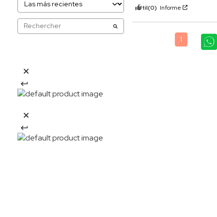
Útil
(0)
Informe
1
20%OFF
Descarga la APP y obtén: