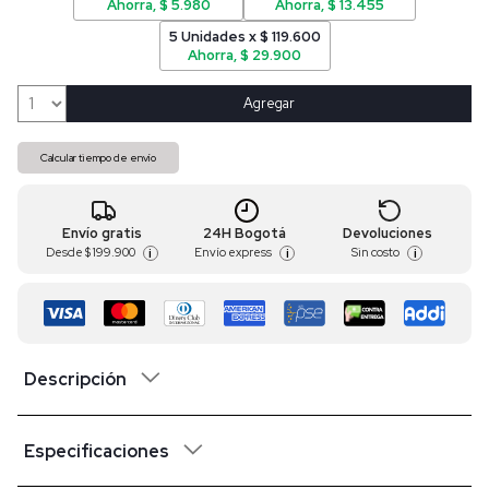
Ahorra, $ 5.980
Ahorra, $ 13.455
5 Unidades x $ 119.600
Ahorra, $ 29.900
Agregar
Calcular tiempo de envío
Envío gratis
24H Bogotá
Devoluciones
Desde
$ 199.900
Envío express
Sin costo
i
i
i
Descripción
Especificaciones