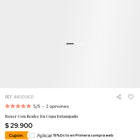
REF. 44000431
5
/
5
-
2
opiniones
Boxer Con Realce En Copa Estampado
$ 29.900
Aplicar
Cupón:
15%Dcto en Primera compra web