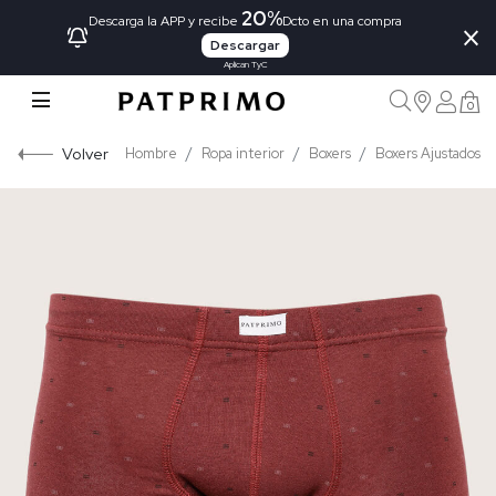
20%
×
Descarga la APP y recibe
Dcto en una compra
Descargar
Aplican TyC
0
Volver
Hombre
Ropa interior
Boxers
Boxers Ajustados