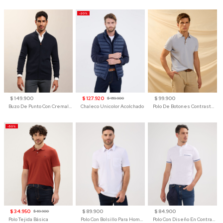
-20%
$ 149.900
$ 127.920
$ 99.900
$ 159.900
Buzo De Punto Con Cremallera Para Hombre
Chaleco Unicolor Acolchado
Polo De Botones Contraste Para Hombre
-50%
$ 34.950
$ 89.900
$ 84.900
$ 69.900
Polo Tejida Básica
Polo Con Bolsillo Para Hombre
Polo Con Diseño En Contraste