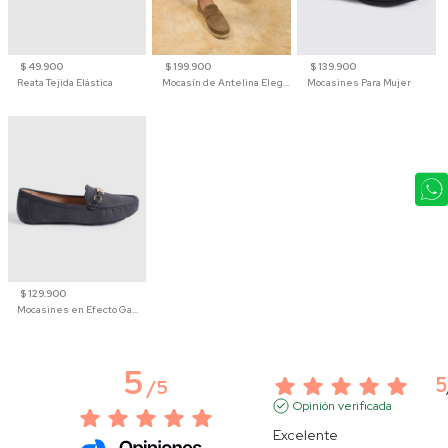
$ 49.900
$ 199.900
$ 139.900
Reata Tejida Elástica
Mocasín de Antelina Elegante con Suela de Contraste Para Hombre
Mocasines Para Mujer
$ 129.900
Mocasines en Efecto Gamuzado Para Mujer
5
5
/
5
Opinión verificada
Excelente