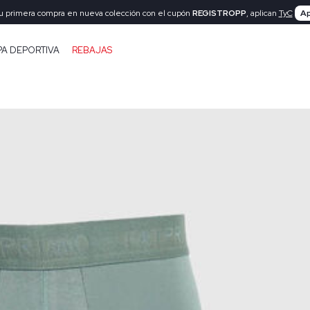
tu primera compra en nueva colección con el cupón
REGISTROPP
, aplican
TyC
Ap
PA DEPORTIVA
REBAJAS