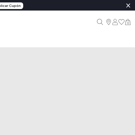
×
licar Cupón
0