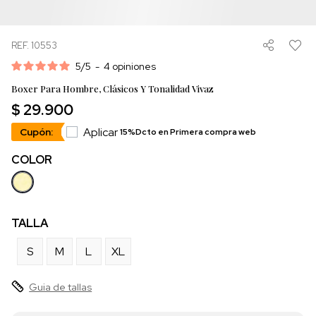
REF. 10553
5
/
5
-
4
opiniones
Boxer Para Hombre, Clásicos Y Tonalidad Vivaz
$ 29.900
Aplicar
Cupón:
15%Dcto en Primera compra web
COLOR
TALLA
S
M
L
XL
Guia de tallas