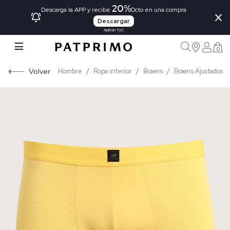
20%
×
Descarga la APP y recibe
Dcto en una compra
Descargar
Aplican TyC
0
Volver
Hombre
Ropa interior
Boxers
Boxers Ajustados