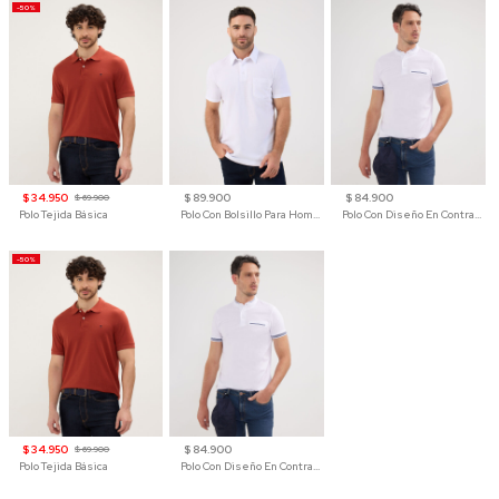
-50%
$ 34.950
$ 89.900
$ 84.900
$ 69.900
Polo Tejida Básica
Polo Con Bolsillo Para Hombre
Polo Con Diseño En Contraste
-50%
$ 34.950
$ 84.900
$ 69.900
Polo Tejida Básica
Polo Con Diseño En Contraste