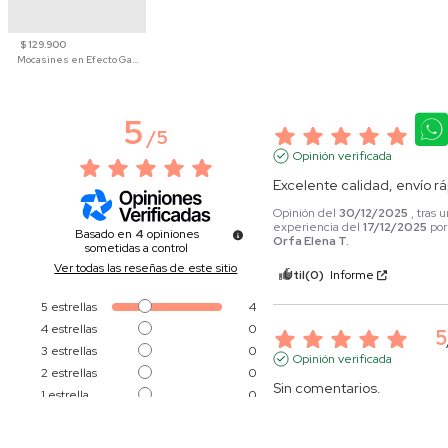
$ 129.900
Mocasines en Efecto Gamuzado Para Mujer
5
5
/
5
Opinión verificada
Excelente calidad, envío r
Opinión del
30/12/2025
, tras 
experiencia del
17/12/2025
por
Basado en
4
opiniones
Orfa Elena T.
sometidas a control
Ver todas las reseñas de este sitio
Útil
(0)
Informe
5
estrellas
4
4
estrellas
0
5
3
estrellas
0
Opinión verificada
2
estrellas
0
Sin comentarios.
1
estrella
0
Opinión del
24/12/2025
, tras 
experiencia del
14/12/2025
po
Ordenar las opiniones