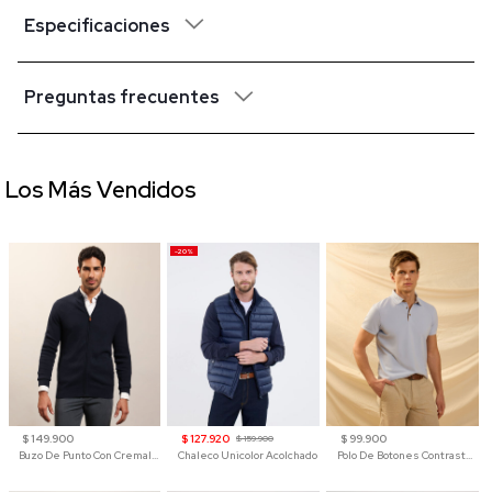
Especificaciones
Preguntas frecuentes
Los Más Vendidos
-20%
$ 149.900
$ 127.920
$ 99.900
$ 159.900
Buzo De Punto Con Cremallera Para Hombre
Chaleco Unicolor Acolchado
Polo De Botones Contraste Para Hombre