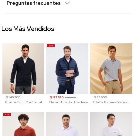
Preguntas frecuentes
Los Más Vendidos
-20%
$ 149.900
$ 127.920
$ 99.900
$ 159.900
Buzo De Punto Con Cremallera Para Hombre
Chaleco Unicolor Acolchado
Polo De Botones Contraste Para Hombre
-50%