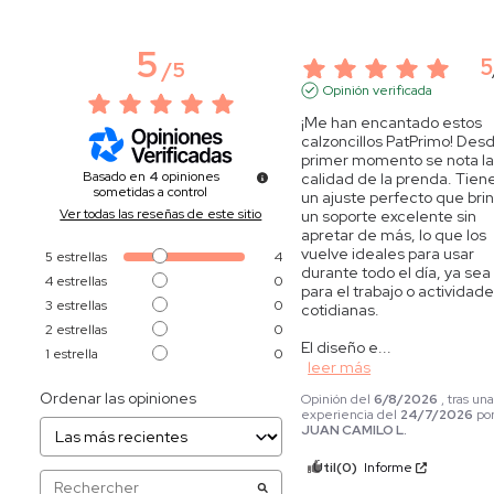
5
5
/
5
Opinión verificada
¡Me han encantado estos 
calzoncillos PatPrimo! Desd
primer momento se nota la
Basado en
4
opiniones
calidad de la prenda. Tiene
sometidas a control
un ajuste perfecto que brin
Ver todas las reseñas de este sitio
un soporte excelente sin 
apretar de más, lo que los 
vuelve ideales para usar 
5
estrellas
4
durante todo el día, ya sea 
4
estrellas
0
para el trabajo o actividade
3
estrellas
0
cotidianas.

2
estrellas
0
El diseño e
...
1
estrella
0
leer más
Ordenar las opiniones
Opinión del
6/8/2026
, tras un
experiencia del
24/7/2026
po
JUAN CAMILO L.
Útil
(0)
Informe