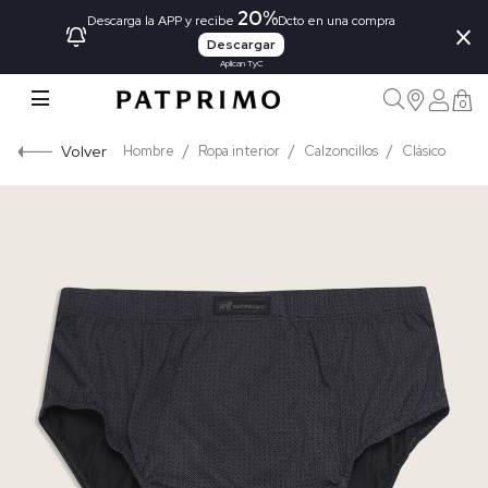
20%
×
Descarga la APP y recibe
Dcto en una compra
Descargar
Aplican TyC
0
Volver
Hombre
Ropa interior
Calzoncillos
Clásico