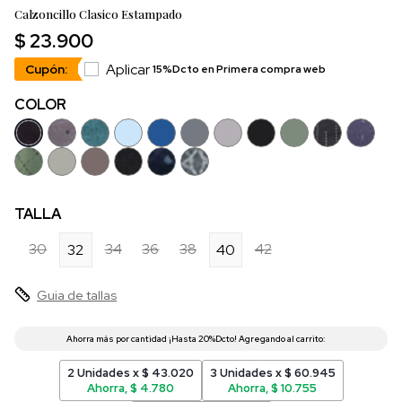
Calzoncillo Clasico Estampado
$ 23.900
Aplicar
Cupón:
15%Dcto en Primera compra web
COLOR
TALLA
30
34
36
38
42
32
40
Guia de tallas
2 Unidades x $ 43.020
3 Unidades x $ 60.945
Ahorra, $ 4.780
Ahorra, $ 10.755