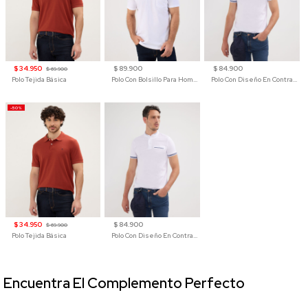
$ 34.950
$ 89.900
$ 84.900
$ 69.900
Polo Tejida Básica
Polo Con Bolsillo Para Hombre
Polo Con Diseño En Contraste
-50%
$ 34.950
$ 84.900
$ 69.900
Polo Tejida Básica
Polo Con Diseño En Contraste
Encuentra El Complemento Perfecto